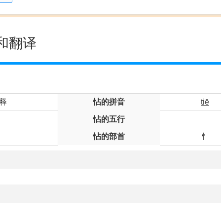
和翻译
释
怗的拼音
tiē
怗的五行
怗的部首
忄