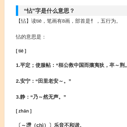
“怗”字是什么意思？
【怗】读tiē，笔画有8画，部首是忄，五行为。
怗的意思是：
[ tiē ]
1.平定；使服帖：“桓公救中国而攘夷狄，卒～荆
2.安宁：“田里老安～。”
3.静：“乃～然无声。”
[ zhān ]
〔～懘（chì）〕乐音不和谐。