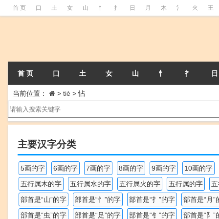
首 页
口
土
女
山
忄
扌
日
月
木
氵
火
王
首 页
口
土
女
山
忄
扌
日
当前位置：
>
tiè
>
怗
主要汉字分类
5画的字
6画的字
7画的字
8画的字
9画的字
10画的字
五行属木的字
五行属水的字
五行属火的字
五行属的字
五
部首是“山”的字
部首是“忄”的字
部首是“扌”的字
部首是“月”
部首是“虫”的字
部首是“足”的字
部首是“钅”的字
部首是“阝”