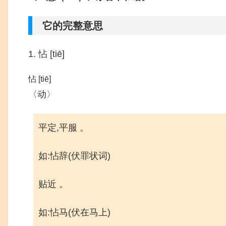
它的完整意思
1. 怗 [tiē]
怗 [tiē]
〈动〉
平定,平服 。
如:怗辞(伏罪状词)
贴近 。
如:怗马(伏在马上)