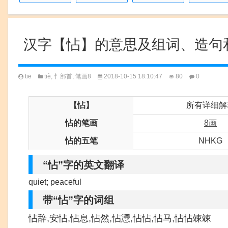
汉字【怗】的意思及组词、造句
tiē
tiè
,
忄部首
,
笔画8
2018-10-15 18:10:47
80
0
【怗】
所有详细解
怗的笔画
8画
怗的五笔
NHKG
“怗”字的英文翻译
quiet; peaceful
带“怗”字的词组
怗辞,安怗,怗息,怗然,怗懘,怗怗,怗马,怗怗竦竦