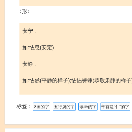
〈形〉
安宁 。
如:怗息(安定)
安静 。
如:怗然(平静的样子);怗怗竦竦(恭敬肃静的样子
标签：
8画的字
五行属的字
读tiè的字
部首是“忄”的字