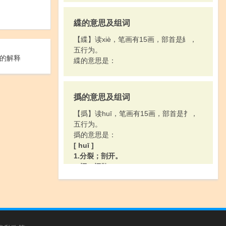
緤的意思及组词
【緤】读xiè，笔画有15画，部首是糹，
五行为。
的解释
緤的意思是：
撝的意思及组词
【撝】读huī，笔画有15画，部首是扌，
五行为。
撝的意思是：
[ huī ]
1.分裂；剖开。
2.挥；挥散。
3.指挥。
4.挥动。
5.挥手呵斥或挥手示退。
6.谦抑。
[ wéi ]