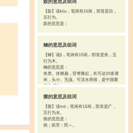
瞉的意思及组词
【瞉】读kòu，笔画有15画，部首是目，
五行为。
瞉的意思是：
鲫的意思及组词
【鲫】读jì，笔画有15画，部首是鱼，五
行为木。
鲫的意思是：
鱼类。体侧扁，背脊隆起，长可达20多厘
米，头小、无须。可淡水养殖，是中国重
要食 用鱼。
瘼的意思及组词
【瘼】读mò，笔画有15画，部首是疒，
五行为水。
瘼的意思是：
病；疾苦：民～。