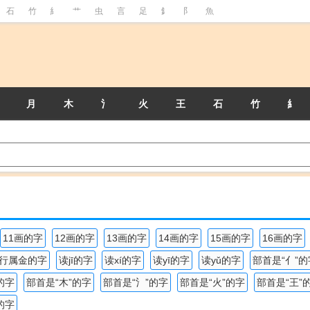
石
竹
糹
艹
虫
言
足
釒
阝
魚
月
木
氵
火
王
石
竹
糹
11画的字
12画的字
13画的字
14画的字
15画的字
16画的字
行属金的字
读jī的字
读xí的字
读yī的字
读yǔ的字
部首是“亻”的
的字
部首是“木”的字
部首是“氵”的字
部首是“火”的字
部首是“王”
的字