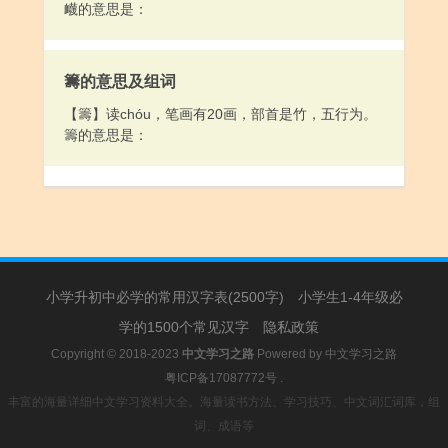
衊的意思是：
籌的意思及组词
【籌】读chóu，笔画有20画，部首是竹，五行为。
籌的意思是：
小学升初中必学的常用汉字表(2500字)
小学生1-4年级必
学的1500个常见汉字
隐私政策
Copyright © 2018-2023
中文学习之路
Powered by
中文学习之路
粤ICP备17087772号
.
丰富的海量详细中文学习资料大全。海量读书方法、学习技巧、中文词汇词库，组
词、成语等