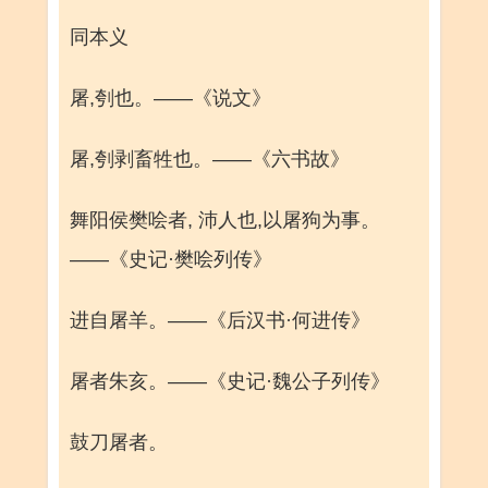
同本义
屠,刳也。——《说文》
屠,刳剥畜牲也。——《六书故》
舞阳侯樊哙者, 沛人也,以屠狗为事。
——《史记·樊哙列传》
进自屠羊。——《后汉书·何进传》
屠者朱亥。——《史记·魏公子列传》
鼓刀屠者。