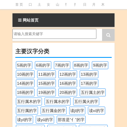
首 页
口
土
女
山
忄
扌
日
月
木
氵
火
王
石
竹
糹
艹
虫
言
足
网站首页
釒
阝
魚
主要汉字分类
5画的字
6画的字
7画的字
8画的字
9画的字
10画的字
11画的字
12画的字
13画的字
14画的字
15画的字
16画的字
17画的字
18画的字
19画的字
20画的字
五行属土的字
五行属木的字
五行属水的字
五行属火的字
五行属的字
五行属金的字
读jī的字
读xí的字
读yī的字
读yǔ的字
部首是“亻”的字