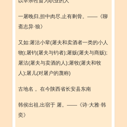
以宰杀牲畜为职业的人
一屠晚归,担中肉尽,止有剩骨。——《聊
斋志异·狼》
又如:屠沽小辈(屠夫和卖酒者一类的小人
物);屠钓(屠夫与钓者);屠贩(屠夫与商贩);
屠沽(屠夫与卖酒的人);屠牧(屠夫和牧
人);屠儿(对屠户的蔑称)
古地名 。在今陕西省长安县东南
韩侯出祖,出宿于 屠。——《诗·大雅·韩
奕》