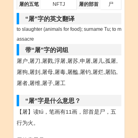
屠的五笔
NFTJ
屠的部首
尸
“屠”字的英文翻译
to slaughter (animals for food); surname Tu; to m
assacre
带“屠”字的词组
屠户,屠刀,屠戮,浮屠,屠苏,申屠,屠儿,孤屠,
屠狗,屠刲,屠母,屠毒,屠醢,屠钓,屠烂,屠陷,
屠者,屠维,屠子,屠工
“屠”字是什么意思？
【屠】读tú，笔画有11画，部首是尸，五
行为火。