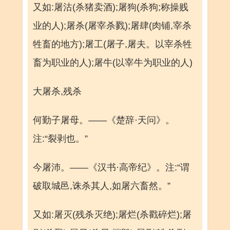
又如:屠沽(杀猪卖酒);屠狗(杀狗;称操贱
业的人);屠杀(屠宰杀戮);屠肆(肉铺,宰杀
牲畜的地方);屠工(屠子,屠夫。以宰杀牲
畜为职业的人);屠牛(以宰牛为职业的人)
大屠杀,残杀
何勤子屠母。——《楚辞·天问》。
注:“裂剥也。”
今屠沛。——《汉书·高帝纪》。注:“谓
破取城邑,诛杀其人,如屠六畜然。”
又如:屠灭(残杀灭绝);屠烂(杀戳碎烂);屠