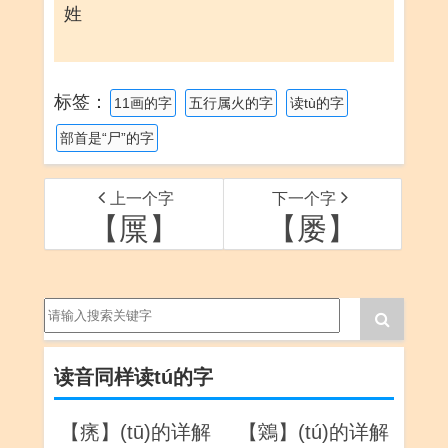
姓
标签：
11画的字
五行属火的字
读tù的字
部首是“尸”的字
上一个字
下一个字
【屟】
【屡】
读音同样读tú的字
【痜】(tū)的详解
【鶟】(tú)的详解