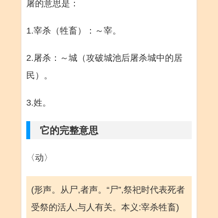
屠的意思是：
1.宰杀（牲畜）：～宰。
2.屠杀：～城（攻破城池后屠杀城中的居
民）。
3.姓。
它的完整意思
〈动〉
(形声。从尸,者声。“尸”,祭祀时代表死者
受祭的活人,与人有关。本义:宰杀牲畜)