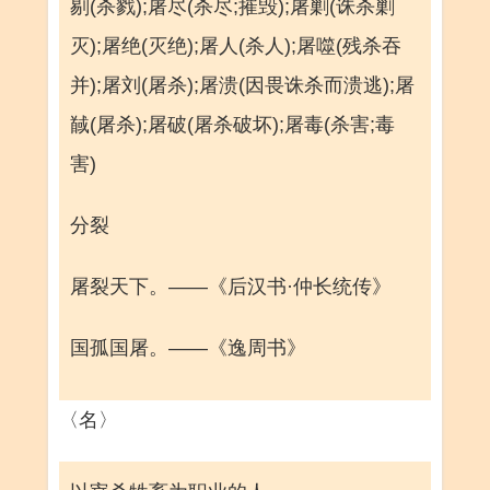
剔(杀戮);屠尽(杀尽;摧毁);屠剿(诛杀剿
灭);屠绝(灭绝);屠人(杀人);屠噬(残杀吞
并);屠刘(屠杀);屠溃(因畏诛杀而溃逃);屠
馘(屠杀);屠破(屠杀破坏);屠毒(杀害;毒
害)
分裂
屠裂天下。——《后汉书·仲长统传》
国孤国屠。——《逸周书》
〈名〉