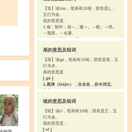
【造】读zào，笔画有10画，部首是辶，
五行为金。
造的意思是：
1.做；制作：创～。建～。～船。～纸。
～预算。～名册。
2.假编；捏造：～谣。
3.姓。
鬲的意思及组词
4.指相对两方面的人，法院里专用于诉讼
的两方：两～。甲～。
【鬲】读gé，笔画有10画，部首是鬲，五
5.农作物的收成：早～。晚～。
行为木。
6.农作物收成的次数：一年三～皆丰收。
鬲的意思是：
7.前往；到：～访。登峰～极。
[ gé ]
8.成就：～诣。深～。
1.鬲津（Géjīn），古水名，在今河北、
9.培养：可～之才。
山东。
2.胶鬲（Jiāogé），殷末周初人。
玼的意思及组词
[ lì ]
古代炊具，样子像鼎，足部中空。
【玼】读cī，笔画有10画，部首是王，五
行为金。
玼的意思是：
[ cī ]
的解释