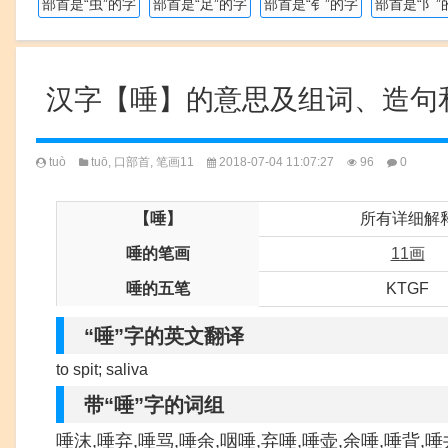
部首是“虫”的字
部首是“足”的字
部首是“钅”的字
部首是“阝”
汉字【唾】的意思及组词、造句
tuò
tuō
,
口部首
,
笔画11
2018-07-04 11:07:27
96
0
【唾】
所有详细解
唾的笔画
11画
唾的五笔
KTGF
“唾”字的英文翻译
to spit; saliva
带“唾”字的词组
唾沫,唾弃,唾骂,唾余,咽唾,弃唾,唾壶,余唾,唾背,唾