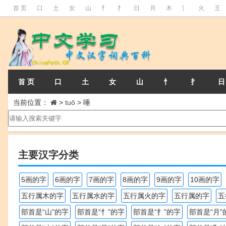
首 页
口
土
女
山
忄
扌
日
月
木
氵
火
王
首 页
口
土
女
山
忄
扌
日
当前位置：
>
tuō
>
唾
主要汉字分类
5画的字
6画的字
7画的字
8画的字
9画的字
10画的字
五行属木的字
五行属水的字
五行属火的字
五行属的字
五
部首是“山”的字
部首是“忄”的字
部首是“扌”的字
部首是“月”