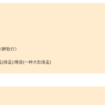
甫《醉歌行》
盂(痰盂);唾壶(一种大肚痰盂)