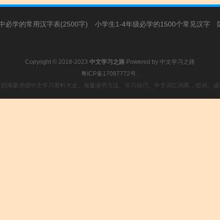
必学的常用汉字表(2500字)
小学生1-4年级必学的1500个常见汉字
Copyright © 2018-2023
中文学习之路
Powered by
中文学习之路
粤ICP备17087772号
.
富的海量详细中文学习资料大全。海量读书方法、学习技巧、中文词汇词库，组词、成