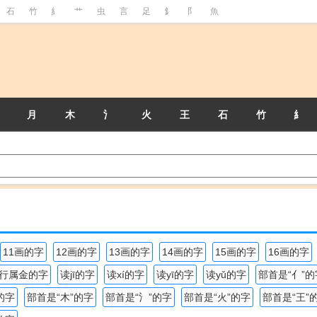
石
竹
糹
艹
虫
言
足
釒
阝
魚
月
木
氵
火
王
石
竹
糹
11画的字
12画的字
13画的字
14画的字
15画的字
16画的字
行属金的字
读jī的字
读xí的字
读yī的字
读yǔ的字
部首是“亻”的
的字
部首是“木”的字
部首是“氵”的字
部首是“火”的字
部首是“王”