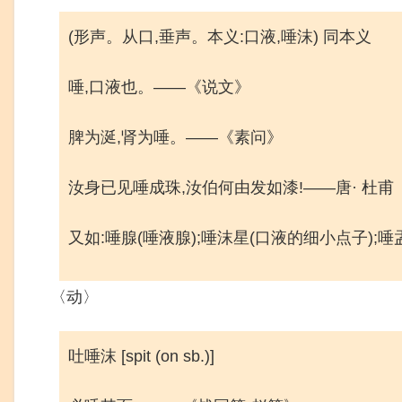
(形声。从口,垂声。本义:口液,唾沫) 同本义
唾,口液也。——《说文》
脾为涎,肾为唾。——《素问》
汝身已见唾成珠,汝伯何由发如漆!——唐· 杜
又如:唾腺(唾液腺);唾沫星(口液的细小点子);唾
〈动〉
吐唾沫 [spit (on sb.)]