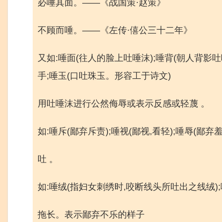
必唾其面。——《战国策·赵策》
不顾而唾。——《左传·僖公三十二年》
又如:唾面(往人的脸上吐唾沫);唾背(朝人背影吐
手;唾玉(口吐珠玉。形容工于诗文)
用吐唾沫进行公然侮辱或表示反感或轻蔑 。
如:唾斥(鄙弃斥责);唾视(鄙视,看轻);唾辱(鄙弃
吐 。
如:唾绒(指妇女刺绣时,咬断线头所吐出之线绒)
拖长。表示鄙弃不乐的样子