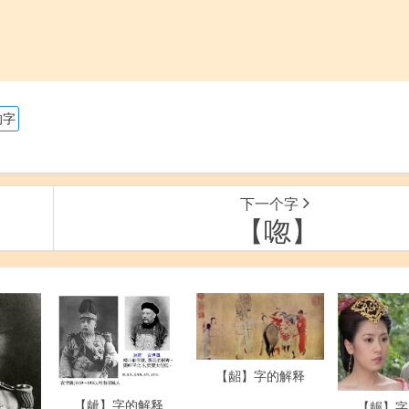
的字
下一个字
【唿】
【龆】字的解释
【龇】字的解释
【龌】字