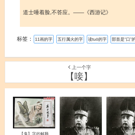
道士唾着脸,不答应。——《西游记》
标签：
11画的字
五行属火的字
读tuō的字
部首是“口”
上一个字
【唼】
【龛】字的解释