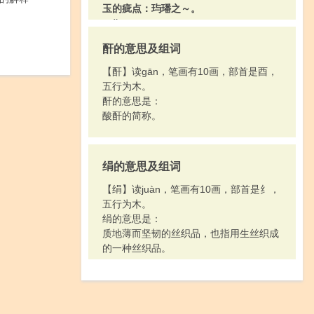
玉的疵点：玙璠之～。
[ cǐ ]
鲜明：“～兮～兮，其之翟也。”
酐的意思及组词
【酐】读gān，笔画有10画，部首是酉，
五行为木。
酐的意思是：
酸酐的简称。
绢的意思及组词
【绢】读juàn，笔画有10画，部首是纟，
五行为木。
绢的意思是：
质地薄而坚韧的丝织品，也指用生丝织成
的一种丝织品。