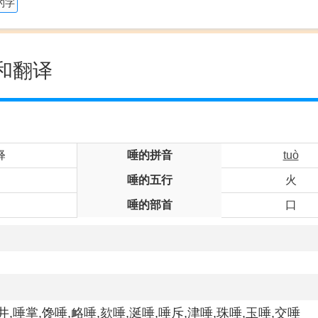
的字
和翻译
释
唾的拼音
tuò
唾的五行
火
唾的部首
口
井,唾掌,馋唾,衉唾,欬唾,涎唾,唾斥,津唾,珠唾,玉唾,交唾