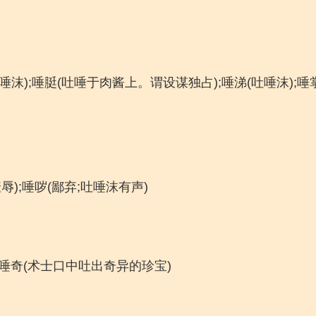
唾沫);唾脡(吐唾于肉酱上。谓设谋独占);唾涕(吐唾沫);唾
羞辱);唾哕(鄙弃;吐唾沫有声)
;唾奇(术士口中吐出奇异的珍宝)