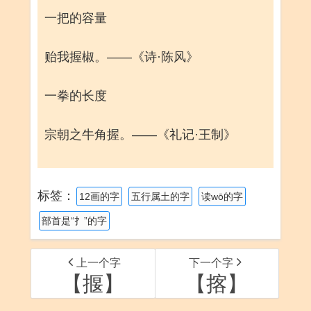
一把的容量
贻我握椒。——《诗·陈风》
一拳的长度
宗朝之牛角握。——《礼记·王制》
标签：
12画的字
五行属土的字
读wō的字
部首是“扌”的字
上一个字
下一个字
【揠】
【揢】