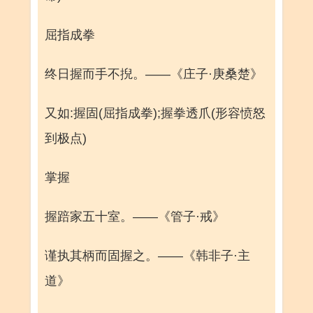
屈指成拳
终日握而手不掜。——《庄子·庚桑楚》
又如:握固(屈指成拳);握拳透爪(形容愤怒
到极点)
掌握
握踣家五十室。——《管子·戒》
谨执其柄而固握之。——《韩非子·主
道》