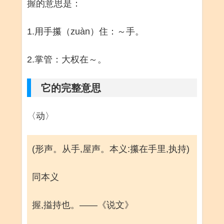
握的意思是：
1.用手攥（zuàn）住：～手。
2.掌管：大权在～。
它的完整意思
〈动〉
(形声。从手,屋声。本义:攥在手里,执持)
同本义
握,搤持也。——《说文》