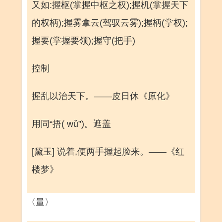
又如:握枢(掌握中枢之权);握机(掌握天下
的权柄);握雾拿云(驾驭云雾);握柄(掌权);
握要(掌握要领);握守(把手)
控制
握乱以治天下。——皮日休《原化》
用同“捂( wǔ”)。遮盖
[黛玉] 说着,便两手握起脸来。——《红
楼梦》
〈量〉