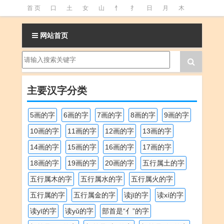
首 页
口
土
女
山
忄
扌
日
月
木
氵
火
王
石
竹
糹
艹
虫
言
足
网站首页
釒
阝
魚
主要汉字分类
5画的字
6画的字
7画的字
8画的字
9画的字
10画的字
11画的字
12画的字
13画的字
14画的字
15画的字
16画的字
17画的字
18画的字
19画的字
20画的字
五行属土的字
五行属木的字
五行属水的字
五行属火的字
五行属的字
五行属金的字
读jī的字
读xí的字
读yī的字
读yǔ的字
部首是“亻”的字