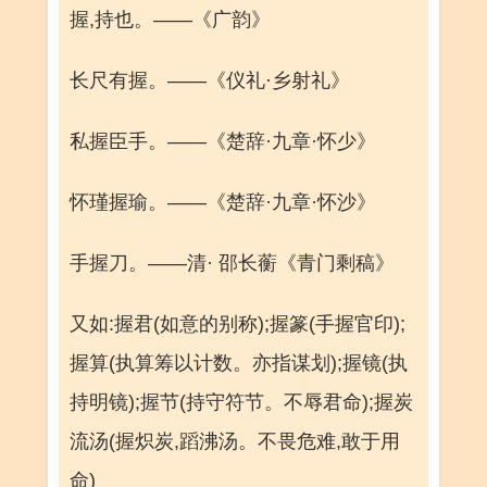
握,持也。——《广韵》
长尺有握。——《仪礼·乡射礼》
私握臣手。——《楚辞·九章·怀少》
怀瑾握瑜。——《楚辞·九章·怀沙》
手握刀。——清· 邵长蘅《青门剩稿》
又如:握君(如意的别称);握篆(手握官印);
握算(执算筹以计数。亦指谋划);握镜(执
持明镜);握节(持守符节。不辱君命);握炭
流汤(握炽炭,蹈沸汤。不畏危难,敢于用
命)