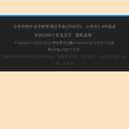
小学升初中必学的常用汉字表(2500字)
小学生1-4年级必
学的1500个常见汉字
隐私政策
Copyright © 2018-2023
中文学习之路
Powered by
中文学习之路
粤ICP备17087772号
.
丰富的海量详细中文学习资料大全。海量读书方法、学习技巧、中文词汇词库，组
词、成语等