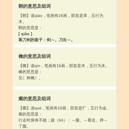
鞘的意思及组词
【鞘】读qiào，笔画有16画，部首是革，五行为
木。
鞘的意思是：
[ qiào ]
装刀剑的套子：剑～。刀出～。
[ shāo ]
鞭鞘，拴在鞭子头上的细皮条等。
檎的意思及组词
【檎】读qín，笔画有16画，部首是木，五行为木。
檎的意思是：
见〖林檎〗。
瘸的意思及组词
【瘸】读qué，笔画有16画，部首是疒，五行为金。
瘸的意思是：
行走时身体不稳；跛（bǒ）：～腿。～着走。摔～
了腿。