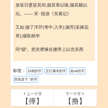
放翁日婆娑其间,掇其香以嗅,撷其颖以
玩。—— 宋· 陆游《东篱记》
又如:撷了泮芹(考中;入学);撷芳(采摘花
草);撷取精华
同“襭”。把衣襟掖在腰带上以兜东西
标签：
15画的字
五行属木的字
读xiē的字
部首是“扌”的字
上一个字
下一个字
【撶】
【撸】