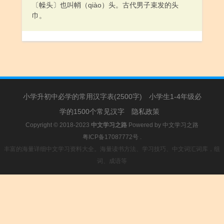
〔幧头〕也叫帩（qiào）头。古代男子束发的头
巾。
小学升初中必学的常用汉字表(2500字)
小学生1-4年级必
学的1500个常见汉字
隐私政策
Copyright © 2018-2023
中文学习之路
Powered by
中文学习之路
粤ICP备17087772号
.
丰富的海量详细中文学习资料大全。海量读书方法、学习技巧、中文词汇词库，组
词、成语等