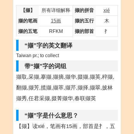
【撷】
所有详细解释
撷的拼音
xié
撷的笔画
15画
撷的五行
木
撷的五笔
RFKM
撷的部首
扌
“撷”字的英文翻译
Taiwan pr.; to collect
带“撷”字的词组
撷取,采撷,搴撷,撷摘,撷华,掇撷,撷英,稡撷,
翻撷,撷芳,揽撷,撷萃,撷芹,撷择,撷翠,披林
撷秀,任君采撷,掇菁撷华,春联撷英
“撷”字是什么意思？
【撷】读xié，笔画有15画，部首是扌，五