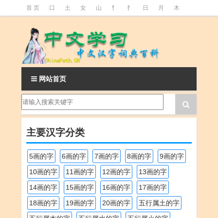
首 页
口
土
女
山
忄
扌
日
月
木
氵
火
王
石
竹
糹
艹
虫
言
足
釒
阝
魚
网站首页
主要汉字分类
5画的字
6画的字
7画的字
8画的字
9画的字
10画的字
11画的字
12画的字
13画的字
14画的字
15画的字
16画的字
17画的字
18画的字
19画的字
20画的字
五行属土的字