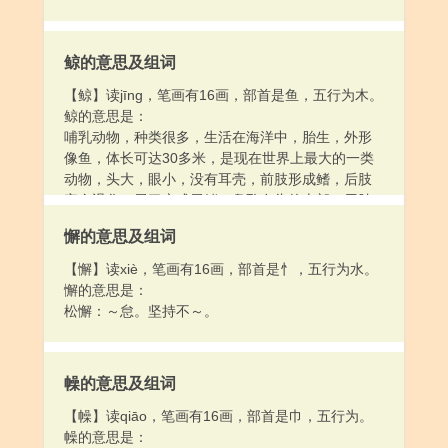
鲸的意思及组词
【鲸】读jīng，笔画有16画，部首是鱼，五行为木。
鲸的意思是：
哺乳动物，种类很多，生活在海洋中，胎生，外形
像鱼，体长可达30多米，是现在世界上最大的一类
动物，头大，眼小，没有耳壳，前肢形成鳍，后肢
完全退化，尾巴变成尾鳍，鼻孔在头的上部，用肺
呼吸。俗称鲸鱼。
懈的意思及组词
【懈】读xiè，笔画有16画，部首是忄，五行为水。
懈的意思是：
松懈：～怠。坚持不～。
幧的意思及组词
【幧】读qiāo，笔画有16画，部首是巾，五行为。
幧的意思是：