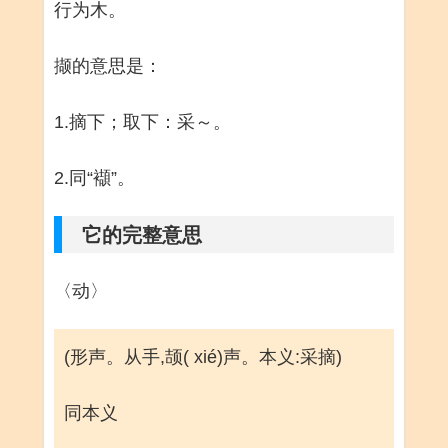
行为木。
撷的意思是：
1.摘下；取下：采～。
2.同“襭”。
它的完整意思
〈动〉
(形声。从手,颉( xié)声。本义:采摘)
同本义