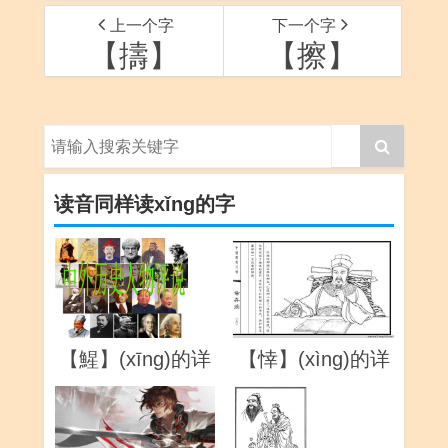
上一个字
下一个字
【擣】
【擦】
读音同样读xǐng的字
【鯹】(xīng)的详
【悻】(xìng)的详
解
解