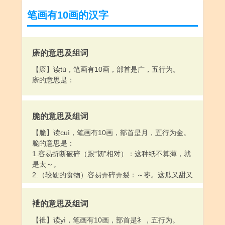
笔画有10画的汉字
庩的意思及组词
【庩】读tú，笔画有10画，部首是广，五行为。
庩的意思是：
脆的意思及组词
【脆】读cuì，笔画有10画，部首是月，五行为金。
脆的意思是：
1.容易折断破碎（跟“韧”相对）：这种纸不算薄，就
是太～。
2.（较硬的食物）容易弄碎弄裂：～枣。这瓜又甜又
～。
3.（声音）清脆：她的嗓音挺～。
袣的意思及组词
4.说话做事爽利痛快；干脆：这件事办得很～。
【袣】读yì，笔画有10画，部首是衤，五行为。