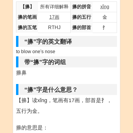
【擤】
所有详细解释
擤的拼音
xǐng
擤的笔画
17画
擤的五行
金
擤的五笔
RTHJ
擤的部首
扌
“擤”字的英文翻译
to blow one's nose
带“擤”字的词组
擤鼻
“擤”字是什么意思？
【擤】读xǐng，笔画有17画，部首是扌，
五行为金。
擤的意思是：