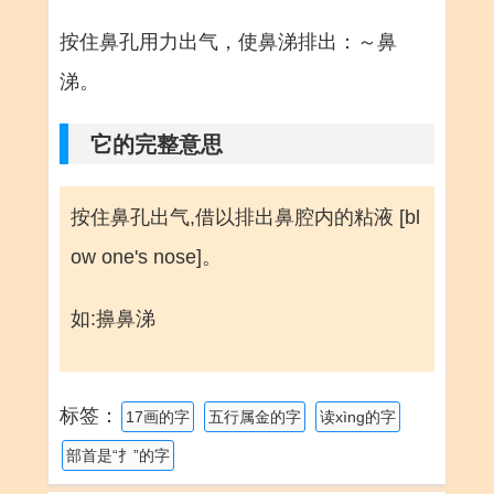
按住鼻孔用力出气，使鼻涕排出：～鼻
涕。
它的完整意思
按住鼻孔出气,借以排出鼻腔内的粘液 [bl
ow one's nose]。
如:擤鼻涕
标签：
17画的字
五行属金的字
读xìng的字
部首是“扌”的字