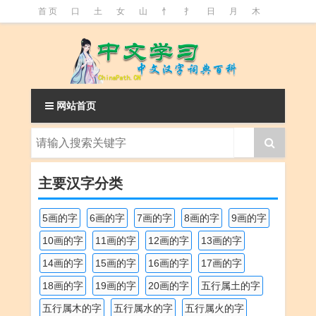
首 页
口
土
女
山
忄
扌
日
月
木
氵
火
王
石
竹
糹
艹
虫
言
足
釒
阝
魚
网站首页
主要汉字分类
5画的字
6画的字
7画的字
8画的字
9画的字
10画的字
11画的字
12画的字
13画的字
14画的字
15画的字
16画的字
17画的字
18画的字
19画的字
20画的字
五行属土的字
五行属木的字
五行属水的字
五行属火的字