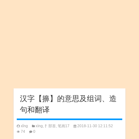
汉字【擤】的意思及组词、造
句和翻译
xǐng
xìng
,
扌部首
,
笔画17
2018-11-30 12:11:52
74
0