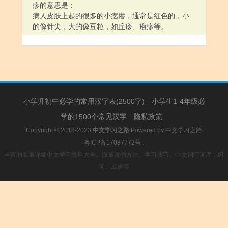
疹的意思是：
病人皮肤上起的很多的小疙瘩，通常是红色的，小
的像针尖，大的像豆粒，如丘疹、疱疹等。
小学升初中必学的常用汉字表(2500字)
小学生1-4年级必
学的1500个常见汉字
隐私政策
Copyright © 2018-2023
中文学习之路
Powered by
中文学习之路
粤ICP备17087772号
.
丰富的海量详细中文学习资料大全。海量读书方法、学习技巧、中文词汇词库，组
词、成语等