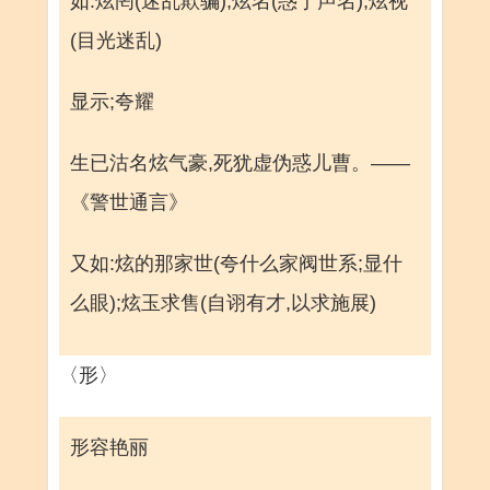
如:炫罔(迷乱欺骗);炫名(惑于声名);炫视
(目光迷乱)
显示;夸耀
生已沽名炫气豪,死犹虚伪惑儿曹。——
《警世通言》
又如:炫的那家世(夸什么家阀世系;显什
么眼);炫玉求售(自诩有才,以求施展)
〈形〉
形容艳丽