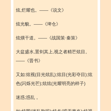
炫,烂耀也。——《说文》
炫光貌。——《埤仓》
炫熿干道。——《战国策·秦策》
大盆盛水,置剑其上,视之者精芒炫目。
——《晋书》
又如:炫视(目光炫乱);炫目(光彩夺目);炫
色(闪烁光芒);炫炫(光耀明亮的样子)
迷惑;惑乱 。