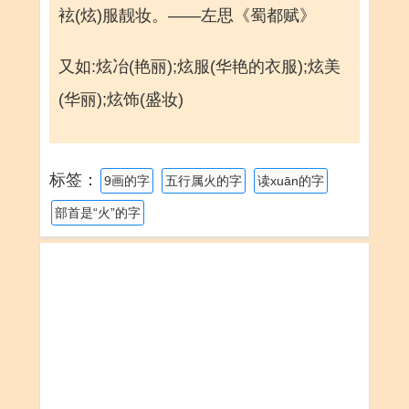
袨(炫)服靓妆。——左思《蜀都赋》
又如:炫冶(艳丽);炫服(华艳的衣服);炫美
(华丽);炫饰(盛妆)
标签：
9画的字
五行属火的字
读xuān的字
部首是“火”的字