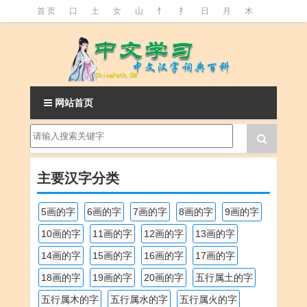
首 页
口
土
女
山
忄
扌
日
月
木
氵
火
王
石
竹
糹
艹
虫
言
足
釒
阝
魚
网站首页
主要汉字分类
5画的字
6画的字
7画的字
8画的字
9画的字
10画的字
11画的字
12画的字
13画的字
14画的字
15画的字
16画的字
17画的字
18画的字
19画的字
20画的字
五行属土的字
五行属木的字
五行属水的字
五行属火的字