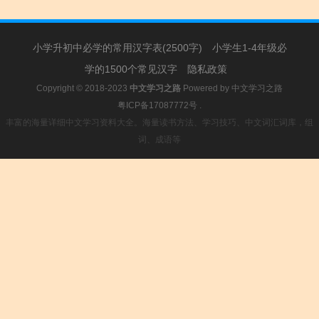
小学升初中必学的常用汉字表(2500字)
小学生1-4年级必
学的1500个常见汉字
隐私政策
Copyright © 2018-2023
中文学习之路
Powered by
中文学习之路
粤ICP备17087772号
.
丰富的海量详细中文学习资料大全。海量读书方法、学习技巧、中文词汇词库，组
词、成语等