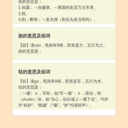
祝的意思是：
1.祝愿：～你健康。～两国的友谊万古常青。
2.姓。
3.削；断绝：～发为僧（剃去头发当和尚）。
勋的意思及组词
【勋】读xūn，笔画有9画，部首是力，五行为土。
勋的意思是：
轱的意思及组词
【轱】读gū，笔画有9画，部首是车，五行为木。
轱的意思是：
〔～辘〕ａ．车轮，如“车～辘”；ｂ．滚动，转
（zhuǎn）动，如“当心，别从坡上～辘下去”。均亦
作“轱轳”、“毂辘”（“辘”、“轳”均读轻声）。