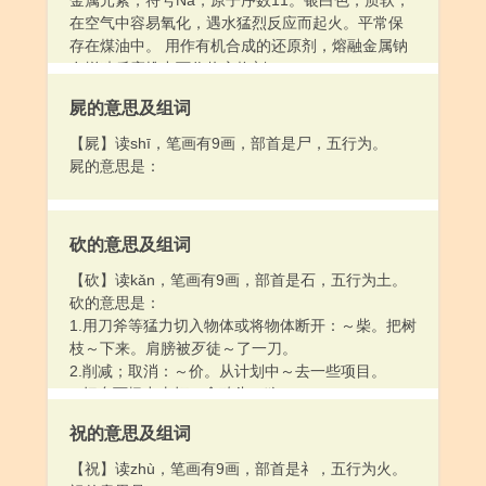
金属元素，符号Na，原子序数11。银白色，质软，
在空气中容易氧化，遇水猛烈反应而起火。平常保
存在煤油中。 用作有机合成的还原剂，熔融金属钠
在增殖反应堆中可作热交换剂。
屍的意思及组词
【屍】读shī，笔画有9画，部首是尸，五行为。
屍的意思是：
砍的意思及组词
【砍】读kǎn，笔画有9画，部首是石，五行为土。
砍的意思是：
1.用刀斧等猛力切入物体或将物体断开：～柴。把树
枝～下来。肩膀被歹徒～了一刀。
2.削减；取消：～价。从计划中～去一些项目。
3.把东西扔出去打：拿砖头～狗。
4.同“侃2”。
祝的意思及组词
【祝】读zhù，笔画有9画，部首是礻，五行为火。