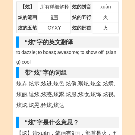
【炫】
所有详细解释
炫的拼音
xuàn
炫的笔画
9画
炫的五行
火
炫的五笔
OYXY
炫的部首
火
“炫”字的英文翻译
to dazzle; to boast; awesome; to show off; (slan
g) cool
带“炫”字的词组
炫弄,炫示,炫进,炫色,炫俏,鬻炫,炫金,炫熿,
炫丽,逞炫,炫惑,炫鬻,炫服,炫妆,炫饰,炫视,
炫炫,炫晃,矜炫,炫达
“炫”字是什么意思？
【炫】读xuàn，笔画有9画，部首是火，五