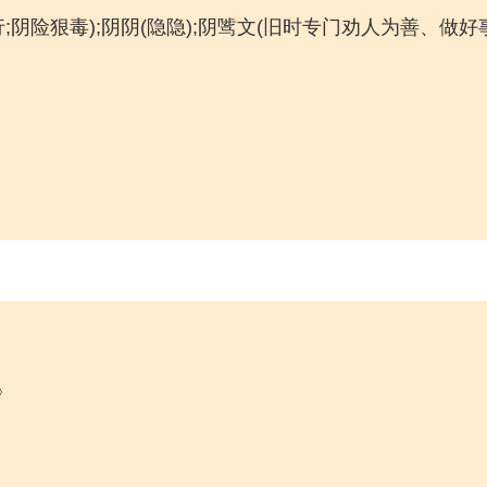
;阴险狠毒);阴阴(隐隐);阴骘文(旧时专门劝人为善、做好
》