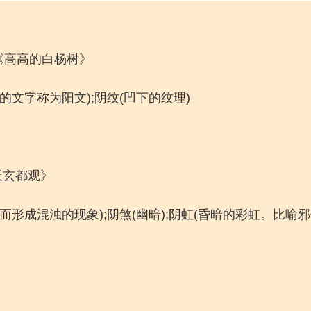
《高高的白杨树》
文字称为阳文);阴纹(凹下的纹理)
天玄都观》
形成混浊的现象);阴煞(幽暗);阴虹(昏暗的彩虹。比喻邪佞