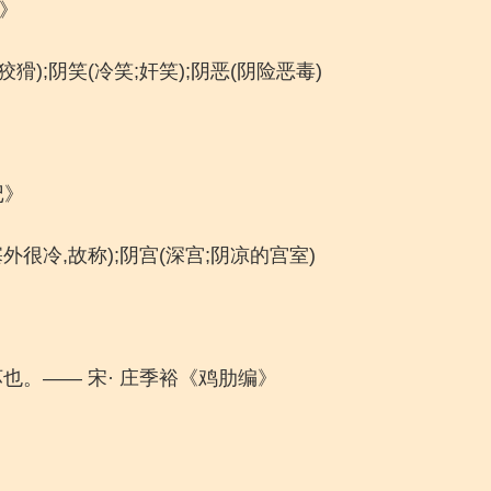
传》
狡猾);阴笑(冷笑;奸笑);阴恶(阴险恶毒)
记》
外很冷,故称);阴宫(深宫;阴凉的宫室)
也。—— 宋· 庄季裕《鸡肋编》