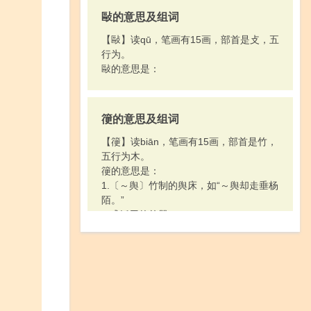
敺的意思及组词
【敺】读qū，笔画有15画，部首是攴，五
行为。
敺的意思是：
箯的意思及组词
【箯】读biān，笔画有15画，部首是竹，
五行为木。
箯的意思是：
1.〔～舆〕竹制的舆床，如“～舆却走垂杨
陌。”
2.盛饭用的竹器。