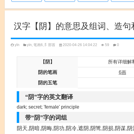
汉字【阴】的意思及组词、造句
yīn
yìn
,
笔画6
,
阝部首
2020-04-26 14:04:22
59
0
【阴】
所有详细解
阴的笔画
6画
阴的五笔
“阴”字的英文翻译
dark; secret; 'female' principle
带“阴”字的词组
阴天,阴暗,阴晦,阴功,阴冷,遮阴,阴骘,阴损,阴谋,阴