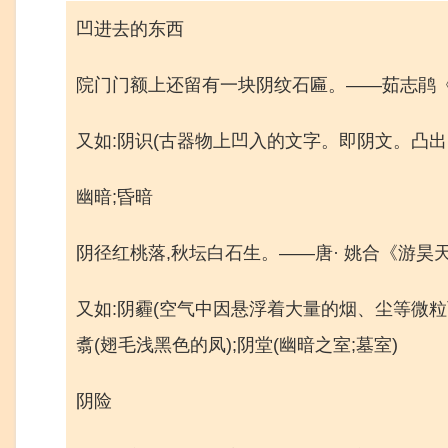
凹进去的东西
院门门额上还留有一块阴纹石匾。——茹志鹃
又如:阴识(古器物上凹入的文字。即阴文。凸出的
幽暗;昏暗
阴径红桃落,秋坛白石生。——唐· 姚合《游昊
又如:阴霾(空气中因悬浮着大量的烟、尘等微粒而
翥(翅毛浅黑色的凤);阴堂(幽暗之室;墓室)
阴险