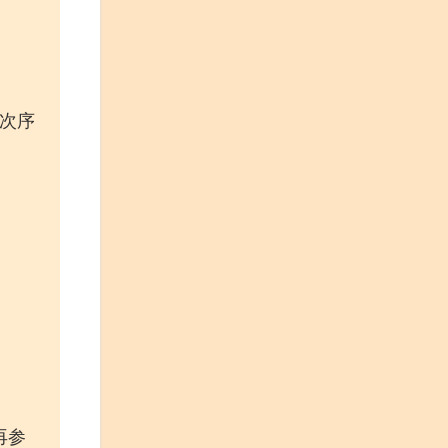
列次序
再参