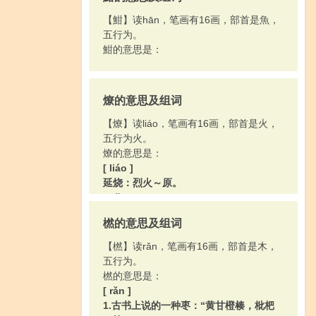
【魽】读hān，笔画有16画，部首是魚，
五行为。
魽的意思是：
燎的意思及组词
【燎】读liáo，笔画有16画，部首是火，
五行为火。
燎的意思是：
[ liáo ]
延烧：烈火～原。
[ liǎo ]
1.放火焚烧：～荒（烧掉干枯的荒草）。
橪的意思及组词
～虫子（烧死地上的害虫）。
2.火焰烧（毛发等）：离火远点儿，别～
【橪】读rǎn，笔画有16画，部首是木，
了头发。
五行为。
橪的意思是：
[ rǎn ]
1.古书上说的一种枣：“黄甘橙楱，枇杷