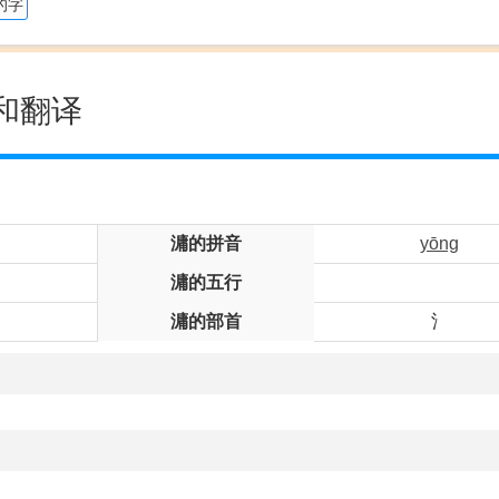
的字
和翻译
滽的拼音
yōng
滽的五行
滽的部首
氵