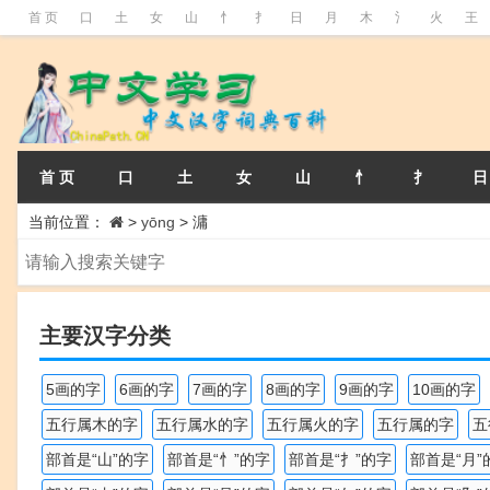
首 页
口
土
女
山
忄
扌
日
月
木
氵
火
王
首 页
口
土
女
山
忄
扌
日
当前位置：
>
yōng
>
滽
主要汉字分类
5画的字
6画的字
7画的字
8画的字
9画的字
10画的字
五行属木的字
五行属水的字
五行属火的字
五行属的字
五
部首是“山”的字
部首是“忄”的字
部首是“扌”的字
部首是“月”