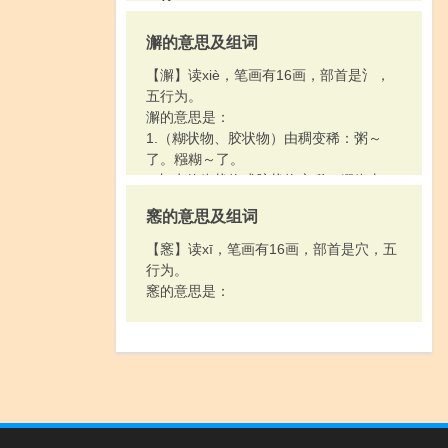
～柿”。
2.染。
澥的意思及组词
[ yān ]
〔～支〕ａ．古书上说的一种香草；ｂ．
【澥】读xiè，笔画有16画，部首是氵，
古书上说的一种树。均亦称“撚支”。
五行为。
澥的意思是：
1.（糊状物、胶状物）由稠变稀：粥～
了。糨糊～了。
2.加水使糊状物或胶状物变稀：糨糊太
稠，加上点水～一～。
窸的意思及组词
3.渤澥（Bóxiè），渤海的古称。
【窸】读xī，笔画有16画，部首是穴，五
行为。
窸的意思是：