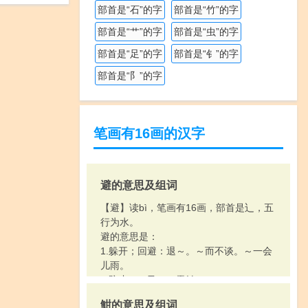
部首是“石”的字
部首是“竹”的字
部首是“艹”的字
部首是“虫”的字
部首是“足”的字
部首是“钅”的字
部首是“阝”的字
笔画有16画的汉字
避的意思及组词
【避】读bì，笔画有16画，部首是辶，五
行为水。
避的意思是：
1.躲开；回避：退～。～而不谈。～一会
儿雨。
2.防止：～孕。～雷针。
魽的意思及组词