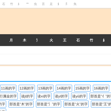
石
竹
糹
艹
虫
言
足
釒
阝
魚
月
木
氵
火
王
石
竹
糹
11画的字
12画的字
13画的字
14画的字
15画的字
16画的字
行属金的字
读jī的字
读xí的字
读yī的字
读yǔ的字
部首是“亻”的
的字
部首是“木”的字
部首是“氵”的字
部首是“火”的字
部首是“王”