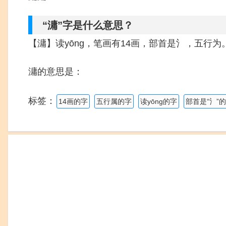
“滽”字是什么意思？
【滽】读yōng，笔画有14画，部首是氵，五行为
滽的意思是：
标签：
14画的字
五行属的字
读yōng的字
部首是“氵”