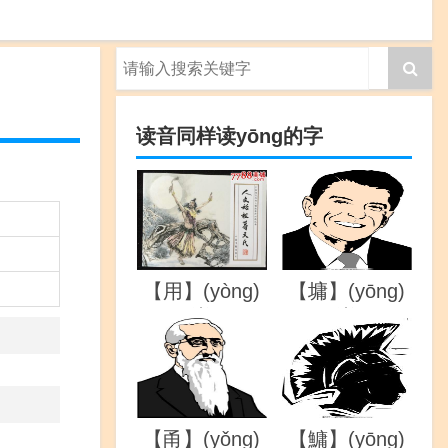
读音同样读yōng的字
【用】(yòng)
【墉】(yōng)
的详解
的详解
【甬】(yǒng)
【鱅】(yōng)