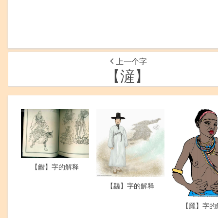
上一个字
【滻】
【龤】字的解释
【龘】字的解释
【龎】字的