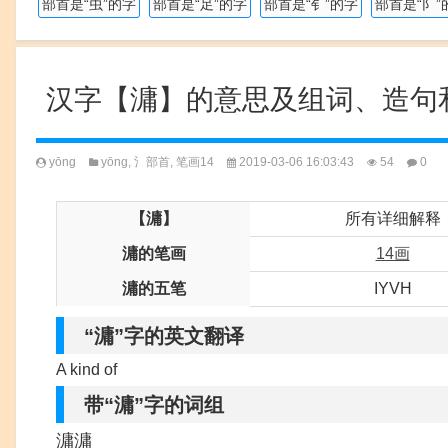
部首是“虫”的字
部首是“足”的字
部首是“钅”的字
部首是“阝”
汉字【滽】的意思及组词、造句
yōng
yōng
,
氵部首
,
笔画14
2019-03-06 16:03:43
54
0
【滽】
所有详细解释
滽的笔画
14画
滽的五笔
IYVH
“滽”字的英文翻译
A kind of
带“滽”字的词组
滽滽