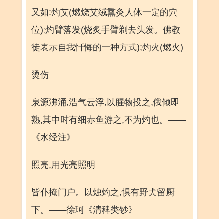
又如:灼艾(燃烧艾绒熏灸人体一定的穴
位);灼臂落发(烧炙手臂剃去头发。佛教
徒表示自我忏悔的一种方式);灼火(燃火)
烫伤
泉源沸涌,浩气云浮,以腥物投之,俄倾即
熟,其中时有细赤鱼游之,不为灼也。——
《水经注》
照亮,用光亮照明
皆仆掩门户。以烛灼之,惧有野犬留厨
下。——徐珂《清稗类钞》