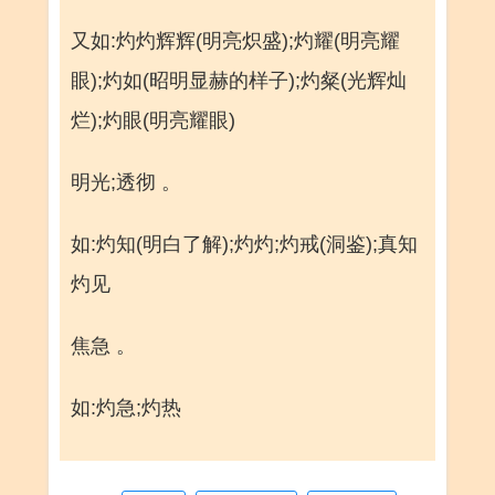
又如:灼灼辉辉(明亮炽盛);灼耀(明亮耀
眼);灼如(昭明显赫的样子);灼粲(光辉灿
烂);灼眼(明亮耀眼)
明光;透彻 。
如:灼知(明白了解);灼灼;灼戒(洞鉴);真知
灼见
焦急 。
如:灼急;灼热