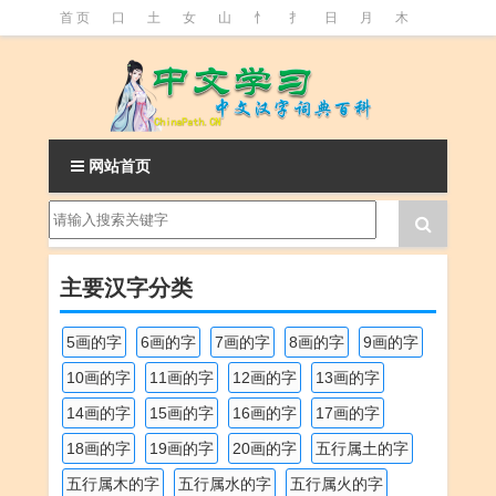
首 页
口
土
女
山
忄
扌
日
月
木
氵
火
王
石
竹
糹
艹
虫
言
足
釒
阝
魚
网站首页
主要汉字分类
5画的字
6画的字
7画的字
8画的字
9画的字
10画的字
11画的字
12画的字
13画的字
14画的字
15画的字
16画的字
17画的字
18画的字
19画的字
20画的字
五行属土的字
五行属木的字
五行属水的字
五行属火的字