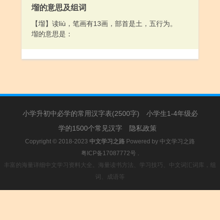
塯的意思及组词
【塯】读liù，笔画有13画，部首是土，五行为。
塯的意思是：
小学升初中必学的常用汉字表(2500字)
小学生1-4年级必
学的1500个常见汉字
隐私政策
Copyright © 2018-2023
中文学习之路
Powered by
中文学习之路
粤ICP备17087772号
.
丰富的海量详细中文学习资料大全。海量读书方法、学习技巧、中文词汇词库，组
词、成语等