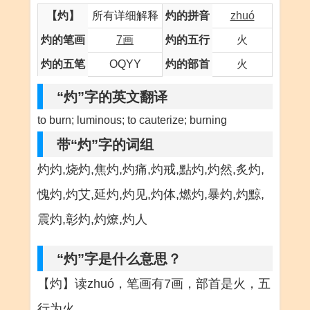
【灼】
所有详细解释
灼的拼音
zhuó
灼的笔画
7画
灼的五行
火
灼的五笔
OQYY
灼的部首
火
“灼”字的英文翻译
to burn; luminous; to cauterize; burning
带“灼”字的词组
灼灼,烧灼,焦灼,灼痛,灼戒,點灼,灼然,炙灼,
愧灼,灼艾,延灼,灼见,灼体,燃灼,暴灼,灼黥,
震灼,彰灼,灼燎,灼人
“灼”字是什么意思？
【灼】读zhuó，笔画有7画，部首是火，五
行为火。