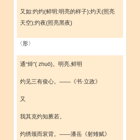
又如:灼灼(鲜明;明亮的样子);灼天(照亮
天空);灼夜(照亮黑夜)
〈形〉
通“焯”( zhuō)。明亮,鲜明
灼见三有俊心。——《书·立政》
又
我其克灼知厥若。
灼绣颈而衮背。——潘岳《射雉赋》