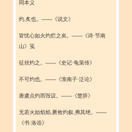
同本义
灼,炙也。——《说文》
皆忧心如火灼烂之矣。——《诗·节南
山》笺
征丝灼之。——《史记·龟策传》
不可灼也。——《淮南子·泛论》
唐虞点灼而毁议。——《楚辞》
无若火始焰焰,厥攸灼叙,弗其绝。——
《书·洛诰》