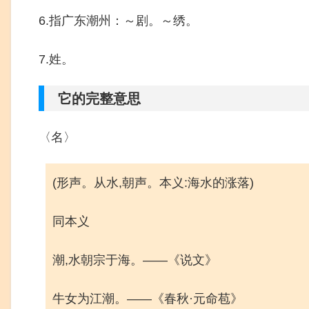
6.指广东潮州：～剧。～绣。
7.姓。
它的完整意思
〈名〉
(形声。从水,朝声。本义:海水的涨落)
同本义
潮,水朝宗于海。——《说文》
牛女为江潮。——《春秋·元命苞》