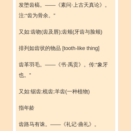
发堕齿槁。——《素问·上古天真论》。
注:“齿为骨余。”
又如:齿吻(齿及唇);齿颊(牙齿与脸颊)
排列如齿状的物品 [tooth-like thing]
齿革羽毛。——《书·禹贡》。传:“象牙
也。”
又如:锯齿;梳齿;羊齿(一种植物)
指年龄
齿路马有诛。——《礼记·曲礼》。