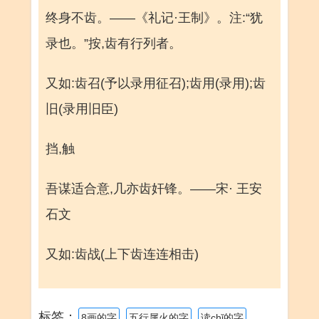
终身不齿。——《礼记·王制》。注:“犹
录也。”按,齿有行列者。
又如:齿召(予以录用征召);齿用(录用);齿
旧(录用旧臣)
挡,触
吾谋适合意,几亦齿奸锋。——宋· 王安
石文
又如:齿战(上下齿连连相击)
标签：
8画的字
五行属火的字
读chǐ的字