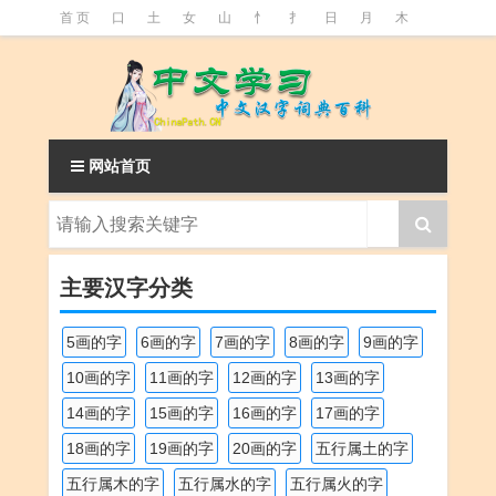
首 页
口
土
女
山
忄
扌
日
月
木
氵
火
王
石
竹
糹
艹
虫
言
足
釒
阝
魚
网站首页
主要汉字分类
5画的字
6画的字
7画的字
8画的字
9画的字
10画的字
11画的字
12画的字
13画的字
14画的字
15画的字
16画的字
17画的字
18画的字
19画的字
20画的字
五行属土的字
五行属木的字
五行属水的字
五行属火的字