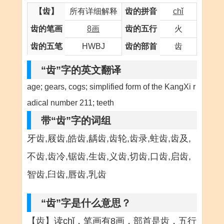
【齿】
所有详细解释
齿的拼音
chǐ
齿的笔画
8画
齿的五行
火
齿的五笔
HWBJ
齿的部首
齿
“齿”字的英文翻译
age; gears, cogs; simplified form of the KangXi r
adical number 211; teeth
带“齿”字的词组
牙齿,屐齿,皓齿,龋齿,齿轮,齿录,蛀齿,齿及,
不齿,齿冷,锯齿,生齿,义齿,切齿,口齿,启齿,
智齿,臼齿,唇齿,乳齿
“齿”字是什么意思？
【齿】读chǐ，笔画有8画，部首是齿，五行