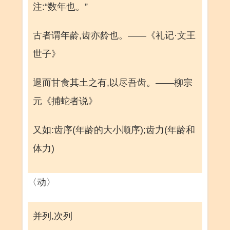
注:“数年也。”
古者谓年龄,齿亦龄也。——《礼记·文王
世子》
退而甘食其土之有,以尽吾齿。——柳宗
元《捕蛇者说》
又如:齿序(年龄的大小顺序);齿力(年龄和
体力)
〈动〉
并列,次列