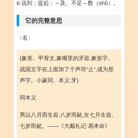
6.说到；提起：～及。不足～数（shǔ）。
它的完整意思
〈名〉
(象形。甲骨文,象嘴里的牙齿,象形字。
战国文字在上面加了个声符“止”,成为形
声字。小篆同。本义:牙)
同本义
男以八月而生齿,八岁而龀,女七月生齿,
七岁而龀。——《大戴礼记·易本命》