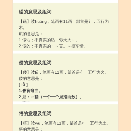
谎的意思及组词
【谎】读huǎng，笔画有11画，部首是讠，五行为
木。
谎的意思是：
1.假话；不真实的话：弥天大～。
2.假的；不真实的：～言。～报军情。
偻的意思及组词
【偻】读lǚ，笔画有11画，部首是亻，五行为火。
偻的意思是：
[ lǚ ]
1.脊背弯曲。
2.屈：～指（一个一个屈指而数）。
3.迅速。
[ lóu ]
牾的意思及组词
1.见〔佝偻病〕
2.〔偻㑩〕同“喽啰”
【牾】读wǔ，笔画有11画，部首是牜，五行为土。
牾的意思是：