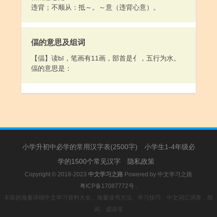
违背；不顺从：抵～。～意（违背心意）。
偪的意思及组词
【偪】读bī，笔画有11画，部首是亻，五行为水。
偪的意思是：
小学升初中必学的常用汉字表(2500字)
小学生1-4年级必
学的1500个常见汉字
隐私政策
Copyright © 2018-2023
中文学习之路
Powered by
中文学习之路
粤ICP备17087772号
.
丰富的海量详细中文学习资料大全。海量读书方法、学习技巧、中文词汇词库，组
词、成语等