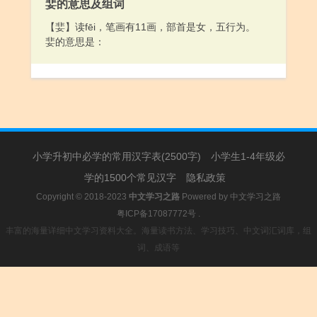
婓的意思及组词
聋。
【婓】读fēi，笔画有11画，部首是女，五行为。
婓的意思是：
小学升初中必学的常用汉字表(2500字)
小学生1-4年级必
学的1500个常见汉字
隐私政策
Copyright © 2018-2023
中文学习之路
Powered by
中文学习之路
粤ICP备17087772号
.
丰富的海量详细中文学习资料大全。海量读书方法、学习技巧、中文词汇词库，组
词、成语等