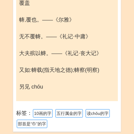
覆盖
帱,覆也。——《尔雅》
无不覆帱。——《礼记·中庸》
大夫殡以帱。——《礼记·丧大记》
又如:帱载(指天地之德);帱察(明察)
另见 chóu
标签：
10画的字
五行属金的字
读chǒu的字
部首是“巾”的字