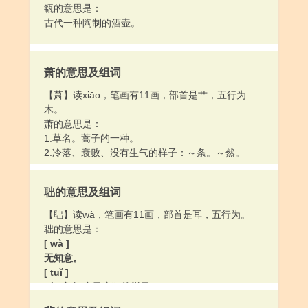
瓻的意思是：
古代一种陶制的酒壶。
萧的意思及组词
【萧】读xiāo，笔画有11画，部首是艹，五行为
木。
萧的意思是：
1.草名。蒿子的一种。
2.冷落、衰败、没有生气的样子：～条。～然。
聉的意思及组词
【聉】读wà，笔画有11画，部首是耳，五行为。
聉的意思是：
[ wà ]
无知意。
[ tuǐ ]
〔～顡〕痴呆癫狂的样子。
[ zhuó ]