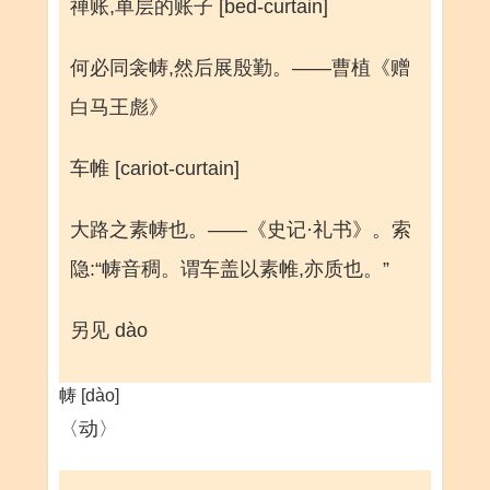
禅账,单层的账子 [bed-curtain]
何必同衾帱,然后展殷勤。——曹植《赠
白马王彪》
车帷 [cariot-curtain]
大路之素帱也。——《史记·礼书》。索
隐:“帱音稠。谓车盖以素帷,亦质也。”
另见 dào
帱 [dào]
〈动〉