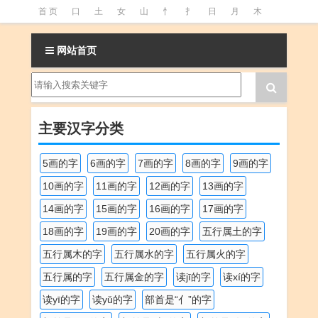
首 页
口
土
女
山
忄
扌
日
月
木
氵
火
王
石
竹
糹
艹
虫
言
足
网站首页
釒
阝
魚
主要汉字分类
5画的字
6画的字
7画的字
8画的字
9画的字
10画的字
11画的字
12画的字
13画的字
14画的字
15画的字
16画的字
17画的字
18画的字
19画的字
20画的字
五行属土的字
五行属木的字
五行属水的字
五行属火的字
五行属的字
五行属金的字
读jī的字
读xí的字
读yī的字
读yǔ的字
部首是“亻”的字