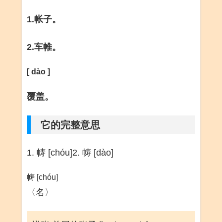
1.帐子。
2.车帷。
[ dào ]
覆盖。
它的完整意思
1. 帱 [chóu]2. 帱 [dào]
帱 [chóu]
〈名〉