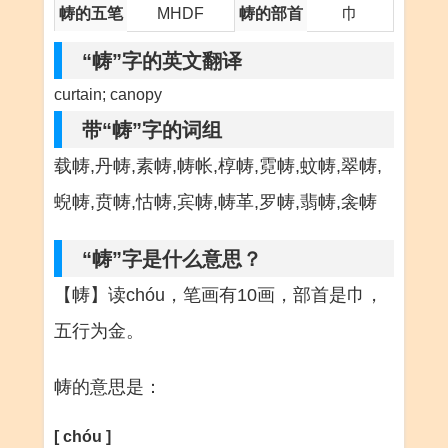
帱的五笔
MHDF
帱的部首
巾
“帱”字的英文翻译
curtain; canopy
带“帱”字的词组
载帱,丹帱,素帱,帱帐,椁帱,霓帱,蚊帱,翠帱,
蜺帱,贲帱,怙帱,宾帱,帱革,罗帱,翡帱,衾帱
“帱”字是什么意思？
【帱】读chóu，笔画有10画，部首是巾，
五行为金。
帱的意思是：
[ chóu ]