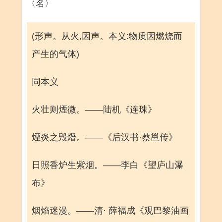
〈名〉
(形声。从火,因声。本义:物质因燃烧而
产生的气体)
同本义
火壮则煙微。——陆机《连珠》
煙炎之毁熸。——《后汉书·蔡邕传》
日照香炉生紫烟。——李白《望庐山瀑
布》
烟焰迷漫。——清· 薛福成《观巴黎油画