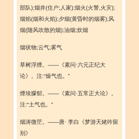
部队);烟井(住户;人家);烟火(火警,火灾);
烟焰(烟和火焰);夕烟(黄昏时的烟雾);风
烟(随风吹散的烟);油烟;炊烟
烟状物;云气;雾气
草树浮煙。——《素问·六元正纪大
论》。注:“燥气也。”
煙埃朦郁。——《素问·五常正大论》。
注:“土气也。”
烟涛微茫。——唐· 李白《梦游天姥吟留
别》