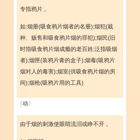
专指鸦片 。
如:烟册(吸食鸦片烟者的名册);烟犯(栽
种、贩售和吸食鸦片烟的罪犯);烟民(旧
时指吸食鸦片烟成瘾的老百姓;泛指吸烟
者);烟匣(装鸦片膏的盒子);烟毒(吸鸦片
烟对人的毒害);烟室(供吸食鸦片烟的房
间);烟枪(吸鸦片用的工具)
〈动〉
由于烟的刺激使眼睛流泪或睁不开 。