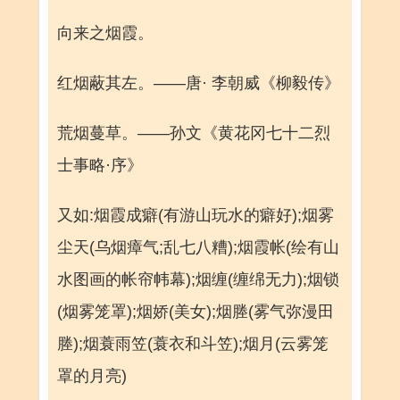
向来之烟霞。
红烟蔽其左。——唐· 李朝威《柳毅传》
荒烟蔓草。——孙文《黄花冈七十二烈
士事略·序》
又如:烟霞成癖(有游山玩水的癖好);烟雾
尘天(乌烟瘴气;乱七八糟);烟霞帐(绘有山
水图画的帐帘帏幕);烟缠(缠绵无力);烟锁
(烟雾笼罩);烟娇(美女);烟塍(雾气弥漫田
塍);烟蓑雨笠(蓑衣和斗笠);烟月(云雾笼
罩的月亮)