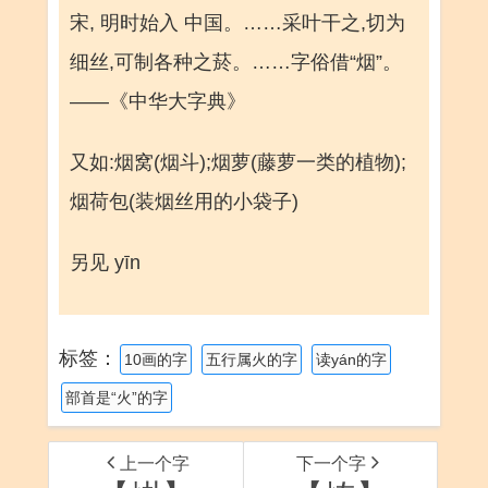
宋, 明时始入 中国。……采叶干之,切为
细丝,可制各种之菸。……字俗借“烟”。
——《中华大字典》
又如:烟窝(烟斗);烟萝(藤萝一类的植物);
烟荷包(装烟丝用的小袋子)
另见 yīn
标签：
10画的字
五行属火的字
读yán的字
部首是“火”的字
上一个字
下一个字