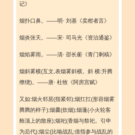
记》
烟扑口鼻。——明· 刘基《卖柑者言》
烟炎张天。——宋· 司马光《资治通鉴》
烟焰雾雨。——清· 邵长蘅《青门剩稿》
烟斜雾横(互文,表烟雾斜横。斜 横:升腾
缭绕)。——唐· 杜牧《阿房宫赋》
又如:烟火邻居(指紧邻);烟扛扛(形容烟雾
腾腾的样子);烟爨(炊烟);烟蓬(小火轮客
舱顶上的散座);烟祀(香烟与祭祀。引申
为后代);烟尘(比喻战乱;借指参与战乱的