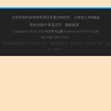
小学升初中必学的常用汉字表(2500字)
小学生1-4年级必
学的1500个常见汉字
隐私政策
Copyright © 2018-2023
中文学习之路
Powered by
中文学习之路
粤ICP备17087772号
.
丰富的海量详细中文学习资料大全。海量读书方法、学习技巧、中文词汇词库，组
词、成语等