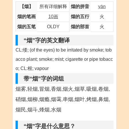
【烟】
所有详细解释
烟的拼音
yān
烟的笔画
10画
烟的五行
火
烟的五笔
OLDY
烟的部首
火
“烟”字的英文翻译
CL:缕; (of the eyes) to be irritated by smoke; tob
acco plant; smoke; mist; cigarette or pipe tobacc
o; CL:根; vapour
带“烟”字的词组
烟雾,轻烟,冒烟,香烟,烟火,烟草,吸烟,卷烟,
硝烟,烟柳,烟瘾,烟霭,串烟,烟叶,烤烟,鼻烟,
烟民,烟斗,烽烟,水烟
“烟”字是什么意思？