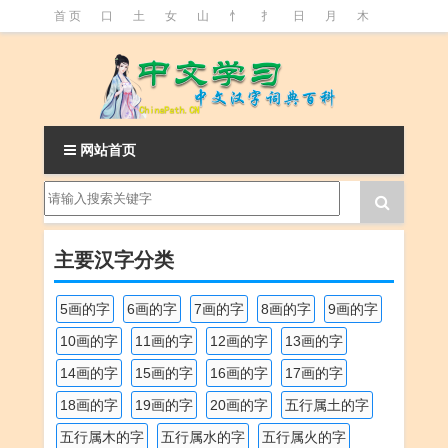
首 页
口
土
女
山
忄
扌
日
月
木
氵
火
王
石
竹
糹
艹
虫
言
足
釒
阝
魚
网站首页
主要汉字分类
5画的字
6画的字
7画的字
8画的字
9画的字
10画的字
11画的字
12画的字
13画的字
14画的字
15画的字
16画的字
17画的字
18画的字
19画的字
20画的字
五行属土的字
五行属木的字
五行属水的字
五行属火的字