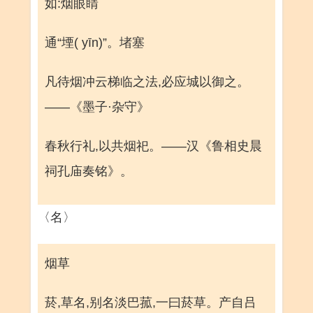
如:烟眼睛
通“堙( yīn)”。堵塞
凡待烟冲云梯临之法,必应城以御之。
——《墨子·杂守》
春秋行礼,以共烟祀。——汉《鲁相史晨
祠孔庙奏铭》。
〈名〉
烟草
菸,草名,别名淡巴菰,一曰菸草。产自吕