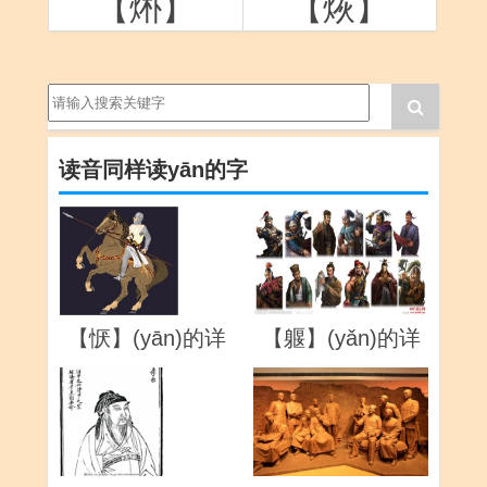
【烞】
【烣】
读音同样读yān的字
【恹】(yān)的详
【躽】(yǎn)的详
解
解