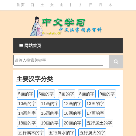
首 页
口
土
女
山
忄
扌
日
月
木
氵
火
王
石
竹
糹
艹
虫
言
足
釒
阝
魚
网站首页
主要汉字分类
5画的字
6画的字
7画的字
8画的字
9画的字
10画的字
11画的字
12画的字
13画的字
14画的字
15画的字
16画的字
17画的字
18画的字
19画的字
20画的字
五行属土的字
五行属木的字
五行属水的字
五行属火的字