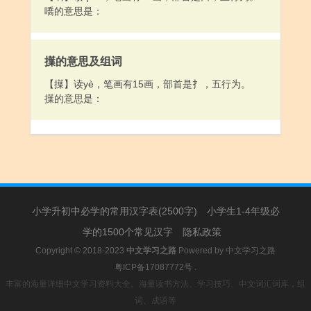
嘺的意思是：
擛的意思及组词
【擛】读yè，笔画有15画，部首是扌，五行为。
擛的意思是：
小学升初中必学的常用汉字表(2500字)
小学生1-4年级必
学的1500个常见汉字
隐私政策
Copyright © 2018-2023
中文学习之路
Powered by
中文学习之路
粤ICP备17087772号
.
丰富的海量详细中文学习资料大全。海量读书方法、学习技巧、中文词汇词库，组
词、成语等