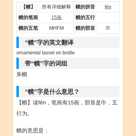
【幩】
所有详细解释
幩的拼音
fén
幩的笔画
15画
幩的五行
幩的五笔
MHFM
幩的部首
巾
“幩”字的英文翻译
ornamental tassel on bridle
带“幩”字的词组
朱幩
“幩”字是什么意思？
【幩】读fén，笔画有15画，部首是巾，五
行为。
幩的意思是：