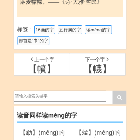
麻麦幪幪。——《诗·大雅·竺民》
标签：
16画的字
五行属的字
读méng的字
部首是“巾”的字
上一个字
下一个字
【幩】
【幭】
读音同样读méng的字
【勐】(měng)的
【蜢】(měng)的