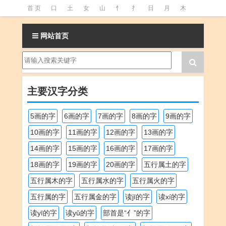
首 页
口
土
女
山
忄
扌
日
月
木
氵
火
王
石
竹
糹
艹
虫
言
足
网站首页
釒
阝
魚
主要汉字分类
5画的字
6画的字
7画的字
8画的字
9画的字
10画的字
11画的字
12画的字
13画的字
14画的字
15画的字
16画的字
17画的字
18画的字
19画的字
20画的字
五行属土的字
五行属木的字
五行属水的字
五行属火的字
五行属的字
五行属金的字
读jī的字
读xí的字
读yī的字
读yǔ的字
部首是“亻”的字