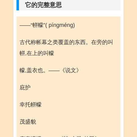
它的完整意思
——“帡幪”( píngméng)
古代称帐幕之类覆盖的东西。在旁的叫
帡,在上的叫幪
幪,盖衣也。——《说文》
庇护
幸托帡幪
茂盛貌