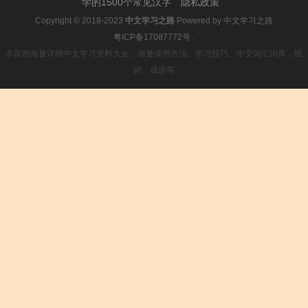
学的1500个常见汉字
隐私政策
Copyright © 2018-2023
中文学习之路
Powered by
中文学习之路
粤ICP备17087772号
.
丰富的海量详细中文学习资料大全。海量读书方法、学习技巧、中文词汇词库，组
词、成语等