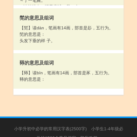
～了一笔账。
2.计算进去：明天赛球～我一个。
3.谋划；计划：失～。打～。盘～。暗～。～计。
髧的意思及组词
4.推测：我～他今天该动身了。
5.认做；当做：他可以～一个好学生。你们挑剩下的
【髧】读dàn，笔画有14画，部首是髟，五行为。
都～我的。
髧的意思是：
6.算数；承认有效力：他说的不～，还得你说。
头发下垂的样 子。
7.作罢；不再计较（后面跟“了”）：～了，别说了。
他不愿意就～了吧。
8.表示比较起来最突出：我们班里，就～他年纪最小
豩的意思及组词
了。
9.总算：最后～把这个问题弄懂了。
【豩】读bīn，笔画有14画，部首是豕，五行为。
10.姓。
豩的意思是：
小学升初中必学的常用汉字表(2500字)
小学生1-4年级必