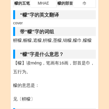
幪的五笔
MHAE
幪的部首
巾
“幪”字的英文翻译
cover
带“幪”字的词组
帡幪,幈幪,遮幪,帲幪,墨幪,锦幪,幪巾,幪幪
“幪”字是什么意思？
【幪】读méng，笔画有16画，部首是巾，
五行为。
幪的意思是：
见〔帡幪〕