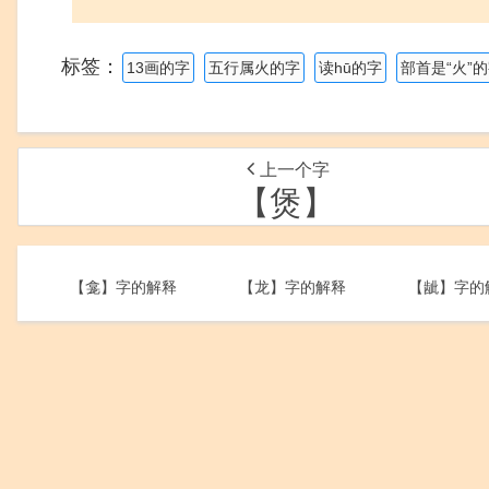
标签：
13画的字
五行属火的字
读hū的字
部首是“火”
上一个字
【煲】
【龛】字的解释
【龙】字的解释
【龇】字的