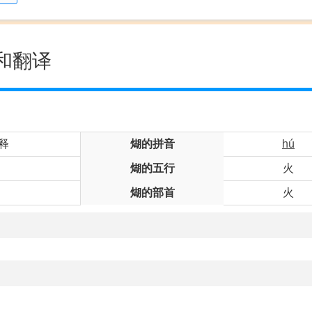
和翻译
释
煳的拼音
hú
煳的五行
火
煳的部首
火