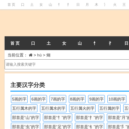
首 页
口
土
女
山
忄
扌
日
月
木
氵
火
王
首 页
口
土
女
山
忄
扌
日
当前位置：
>
hū
>
煳
主要汉字分类
5画的字
6画的字
7画的字
8画的字
9画的字
10画的字
五行属木的字
五行属水的字
五行属火的字
五行属的字
五
部首是“山”的字
部首是“忄”的字
部首是“扌”的字
部首是“月”
部首是“虫”的字
部首是“足”的字
部首是“钅”的字
部首是“阝”