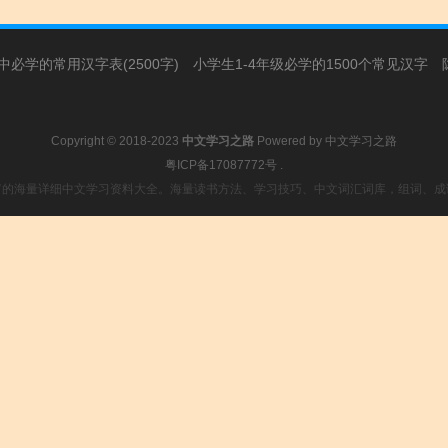
必学的常用汉字表(2500字)
小学生1-4年级必学的1500个常见汉字
Copyright © 2018-2023
中文学习之路
Powered by
中文学习之路
粤ICP备17087772号
.
富的海量详细中文学习资料大全。海量读书方法、学习技巧、中文词汇词库，组词、成