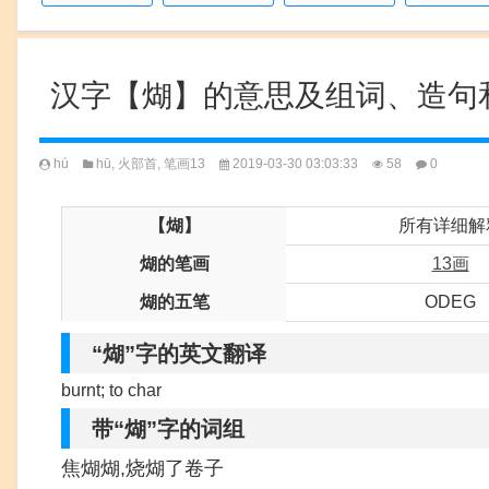
汉字【煳】的意思及组词、造句
hú
hū
,
火部首
,
笔画13
2019-03-30 03:03:33
58
0
【煳】
所有详细解
煳的笔画
13画
煳的五笔
ODEG
“煳”字的英文翻译
burnt; to char
带“煳”字的词组
焦煳煳,烧煳了卷子