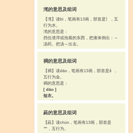
滗的意思及组词
【滗】读bì，笔画有13画，部首是氵，五
行为水。
滗的意思是：
挡住渣滓或泡着的东西，把液体倒出：～
汤药。把汤～出去。
裯的意思及组词
【裯】读dāo，笔画有13画，部首是衤，
五行为金。
裯的意思是：
[ dāo ]
短衣。
[ chóu ]
被单，一说为床帐：“抱衾与～”。
蒓的意思及组词
【蒓】读chún，笔画有13画，部首是
艹，五行为。