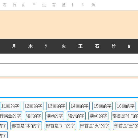
石
竹
糹
艹
虫
言
足
釒
阝
魚
月
木
氵
火
王
石
竹
糹
11画的字
12画的字
13画的字
14画的字
15画的字
16画的字
行属金的字
读jī的字
读xí的字
读yī的字
读yǔ的字
部首是“亻”的
的字
部首是“木”的字
部首是“氵”的字
部首是“火”的字
部首是“王”
的字