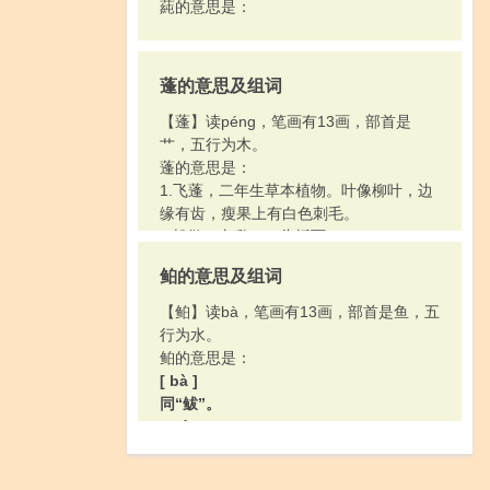
蒓的意思是：
蓬的意思及组词
【蓬】读péng，笔画有13画，部首是
艹，五行为木。
蓬的意思是：
1.飞蓬，二年生草本植物。叶像柳叶，边
缘有齿，瘦果上有白色刺毛。
2.松散；杂乱：～头垢面。
鲌的意思及组词
【鲌】读bà，笔画有13画，部首是鱼，五
行为水。
鲌的意思是：
[ bà ]
同“鲅”。
[ bó ]
鱼，身体侧扁，腹部有肉棱，背鳍有硬
刺。生活在淡水中，吃鱼、虾和水生昆虫