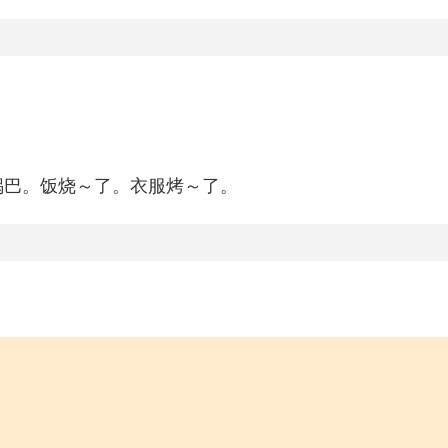
。
锅巴。饭烧～了。衣服烤～了。