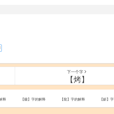
字
下一个字
【烤】
解释
【龓】字的解释
【龍】字的解释
【龂】字