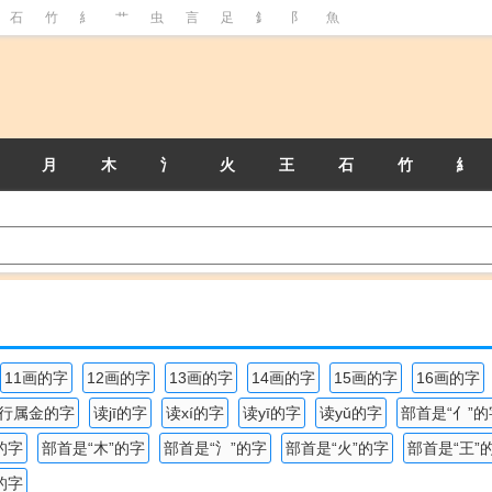
石
竹
糹
艹
虫
言
足
釒
阝
魚
月
木
氵
火
王
石
竹
糹
11画的字
12画的字
13画的字
14画的字
15画的字
16画的字
行属金的字
读jī的字
读xí的字
读yī的字
读yǔ的字
部首是“亻”的
的字
部首是“木”的字
部首是“氵”的字
部首是“火”的字
部首是“王”
的字