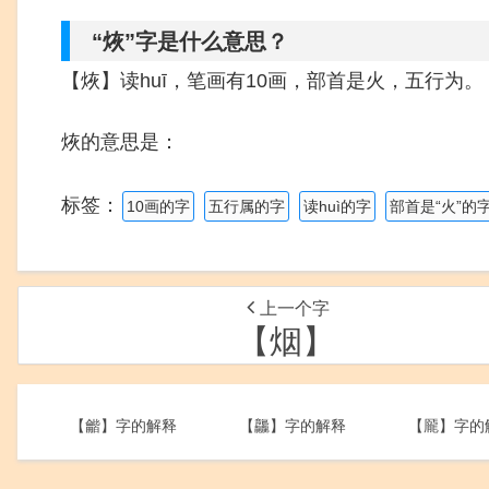
“烣”字是什么意思？
【烣】读huī，笔画有10画，部首是火，五行为。
烣的意思是：
标签：
10画的字
五行属的字
读huì的字
部首是“火”的
上一个字
【烟】
【龤】字的解释
【龘】字的解释
【龎】字的