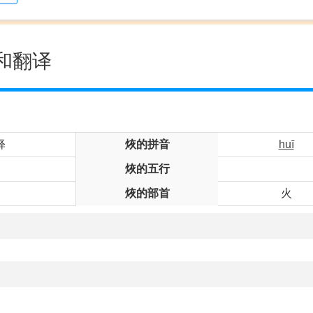
和翻译
释
烣的拼音
huī
烣的五行
烣的部首
火