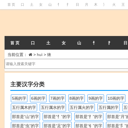
首 页
口
土
女
山
忄
扌
日
月
木
氵
火
王
首 页
口
土
女
山
忄
扌
日
当前位置：
>
huì
>
烣
主要汉字分类
5画的字
6画的字
7画的字
8画的字
9画的字
10画的字
五行属木的字
五行属水的字
五行属火的字
五行属的字
五
部首是“山”的字
部首是“忄”的字
部首是“扌”的字
部首是“月”
部首是“虫”的字
部首是“足”的字
部首是“钅”的字
部首是“阝”