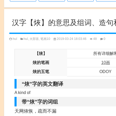
汉字【烣】的意思及组词、造句
huī
huì
,
火部首
,
笔画10
2019-03-24 18:03:46
48
0
【烣】
所有详细解
烣的笔画
10画
烣的五笔
ODOY
“烣”字的英文翻译
A kind of
带“烣”字的词组
天网烣恢，疏而不漏