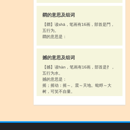
閷的意思及组词
【閷】读shā，笔画有16画，部首是門，
五行为。
閷的意思是：
撼的意思及组词
【撼】读hàn，笔画有16画，部首是扌，
五行为水。
撼的意思是：
摇；摇动：摇～。震～天地。蚍蜉～大
树，可笑不自量。