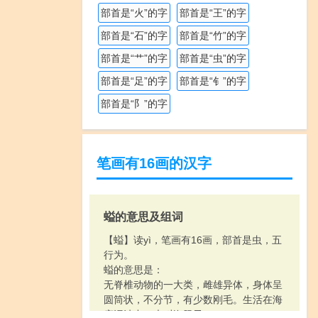
部首是“火”的字
部首是“王”的字
部首是“石”的字
部首是“竹”的字
部首是“艹”的字
部首是“虫”的字
部首是“足”的字
部首是“钅”的字
部首是“阝”的字
笔画有16画的汉字
螠的意思及组词
【螠】读yì，笔画有16画，部首是虫，五
行为。
螠的意思是：
无脊椎动物的一大类，雌雄异体，身体呈
圆筒状，不分节，有少数刚毛。生活在海
底泥沙中。也叫海肠子。