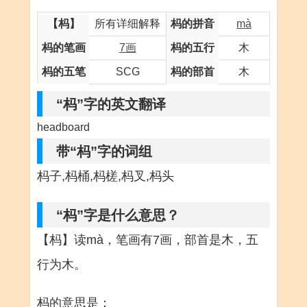
【杩】
所有详细解释
杩的拼音
mà
杩的笔画
7画
杩的五行
木
杩的五笔
SCG
杩的部首
木
“杩”字的英文翻译
headboard
带“杩”字的词组
杩子,杩桶,杩槎,杩叉,杩头
“杩”字是什么意思？
【杩】读mà，笔画有7画，部首是木，五
行为木。
杩的意思是：