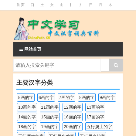
首 页
口
土
女
山
忄
扌
日
月
木
氵
火
王
石
竹
糹
艹
虫
言
足
釒
阝
魚
网站首页
主要汉字分类
5画的字
6画的字
7画的字
8画的字
9画的字
10画的字
11画的字
12画的字
13画的字
14画的字
15画的字
16画的字
17画的字
18画的字
19画的字
20画的字
五行属土的字