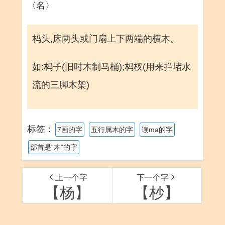
〈名〉
杩头,床两头或门扇上下两端的横木。
如:杩子(旧时木制马桶);杩杈(用来拦堵水
流的三脚木架)
标签：
7画的字
五行属木的字
读ma的字
部首是“木”的字
上一个字
下一个字
【杨】
【杪】