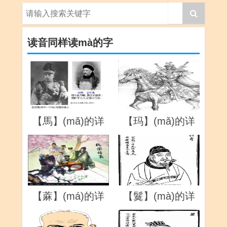
读音同样读mà的字
【馬】(mǎ)的详
【玛】(mǎ)的详
解
解
【蔴】(má)的详
【鬕】(mà)的详
解
解