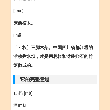
[ mà ]
床前横木。
[ mǎ ]
〔～杈〕三脚木架。中国四川省都江堰的
活动拦水坝，就是用杩杈和满装卵石的竹
笼做成的。
它的完整意思
1. 杩 [mà]
杩 [mà]