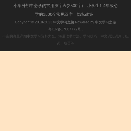
小学升初中必学的常用汉字表(2500字)
小学生1-4年级必
学的1500个常见汉字
隐私政策
Copyright © 2018-2023
中文学习之路
Powered by
中文学习之路
粤ICP备17087772号
.
丰富的海量详细中文学习资料大全。海量读书方法、学习技巧、中文词汇词库，组
词、成语等