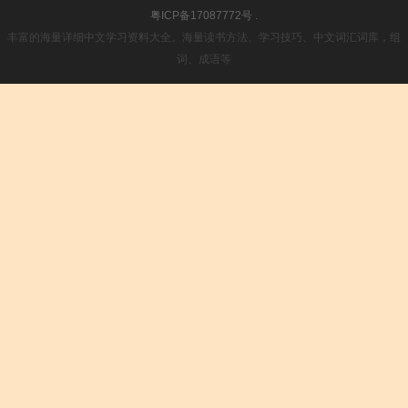
粤ICP备17087772号
.
丰富的海量详细中文学习资料大全。海量读书方法、学习技巧、中文词汇词库，组
词、成语等