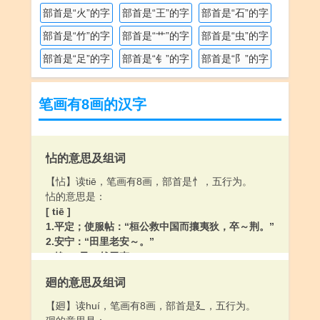
部首是“火”的字
部首是“王”的字
部首是“石”的字
部首是“竹”的字
部首是“艹”的字
部首是“虫”的字
部首是“足”的字
部首是“钅”的字
部首是“阝”的字
笔画有8画的汉字
怗的意思及组词
【怗】读tiē，笔画有8画，部首是忄，五行为。
怗的意思是：
[ tiē ]
1.平定；使服帖：“桓公救中国而攘夷狄，卒～荆。”
2.安宁：“田里老安～。”
3.静：“乃～然无声。”
[ zhān ]
廻的意思及组词
〔～懘（chì）〕乐音不和谐。
【廻】读huí，笔画有8画，部首是廴，五行为。