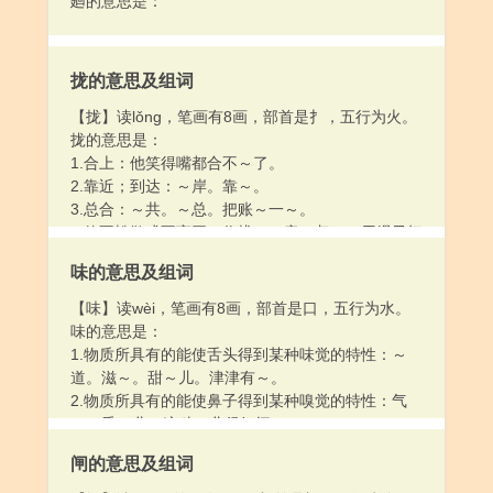
廻的意思是：
拢的意思及组词
【拢】读lǒng，笔画有8画，部首是扌，五行为火。
拢的意思是：
1.合上：他笑得嘴都合不～了。
2.靠近；到达：～岸。靠～。
3.总合：～共。～总。把账～一～。
4.使不松散或不离开；收拢：～音。归～。用绳子把
柴火～住。把孩子～在怀里。～住他的心。
味的意思及组词
5.梳（头发）：她用梳子～了～头发。
6.姓。
【味】读wèi，笔画有8画，部首是口，五行为水。
味的意思是：
1.物质所具有的能使舌头得到某种味觉的特性：～
道。滋～。甜～儿。津津有～。
2.物质所具有的能使鼻子得到某种嗅觉的特性：气
～。香～儿。这种～儿很好闻。
3.意味；趣味：文笔艰涩无～。这本书越读越有～
闸的意思及组词
儿。