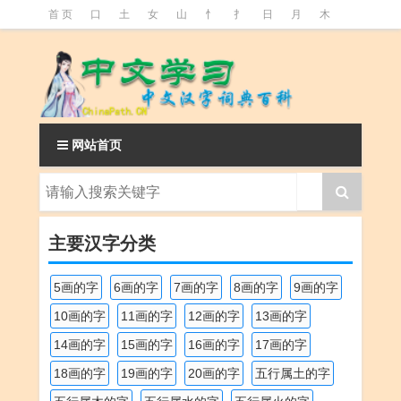
首 页
口
土
女
山
忄
扌
日
月
木
氵
火
王
石
竹
糹
艹
虫
言
足
釒
阝
魚
网站首页
主要汉字分类
5画的字
6画的字
7画的字
8画的字
9画的字
10画的字
11画的字
12画的字
13画的字
14画的字
15画的字
16画的字
17画的字
18画的字
19画的字
20画的字
五行属土的字