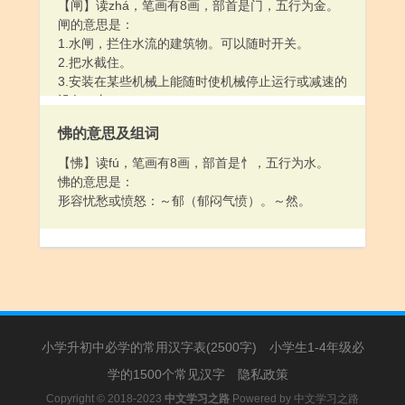
4.指某类菜肴、食品：腊～。美～。野～。山珍海
【闸】读zhá，笔画有8画，部首是门，五行为金。
～。
闸的意思是：
5.辨别味道：体～。
1.水闸，拦住水流的建筑物。可以随时开关。
6.用于中药：这个方子共有七～药。
2.把水截住。
3.安装在某些机械上能随时使机械停止运行或减速的
设备：车～。
怫的意思及组词
【怫】读fú，笔画有8画，部首是忄，五行为水。
怫的意思是：
形容忧愁或愤怒：～郁（郁闷气愤）。～然。
小学升初中必学的常用汉字表(2500字)
小学生1-4年级必
学的1500个常见汉字
隐私政策
Copyright © 2018-2023
中文学习之路
Powered by
中文学习之路