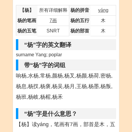
【杨】
所有详细解释
杨的拼音
yáng
杨的笔画
7画
杨的五行
木
杨的五笔
SNRT
杨的部首
木
“杨”字的英文翻译
surname Yang; poplar
带“杨”字的词组
响杨,水杨,常杨,颜杨,杨叉,杨颜,杨荷,密杨,
杨息,杨扠,杨褒,杨吴,杨月,王杨,杨墨,杨叛,
杨班,杨岐,杨榣,杨禾
“杨”字是什么意思？
【杨】读yáng，笔画有7画，部首是木，五