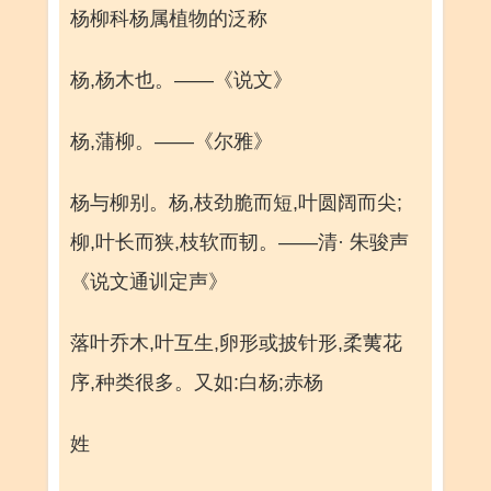
杨柳科杨属植物的泛称
杨,杨木也。——《说文》
杨,蒲柳。——《尔雅》
杨与柳别。杨,枝劲脆而短,叶圆阔而尖;
柳,叶长而狭,枝软而韧。——清· 朱骏声
《说文通训定声》
落叶乔木,叶互生,卵形或披针形,柔荑花
序,种类很多。又如:白杨;赤杨
姓