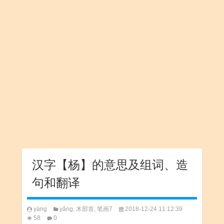
汉字【杨】的意思及组词、造
句和翻译
yáng
yǎng
,
木部首
,
笔画7
2018-12-24 11:12:39
58
0