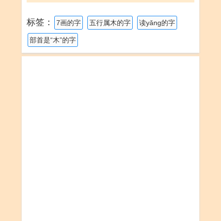
标签：
7画的字
五行属木的字
读yǎng的字
部首是“木”的字