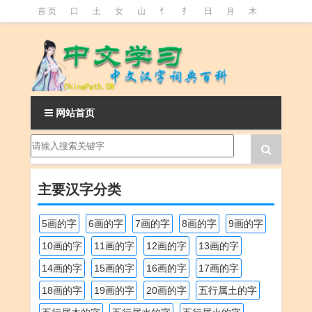
首 页
口
土
女
山
忄
扌
日
月
木
氵
火
王
石
竹
糹
艹
虫
言
足
釒
阝
魚
网站首页
主要汉字分类
5画的字
6画的字
7画的字
8画的字
9画的字
10画的字
11画的字
12画的字
13画的字
14画的字
15画的字
16画的字
17画的字
18画的字
19画的字
20画的字
五行属土的字