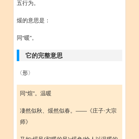
五行为。
煖的意思是：
同“暖”。
它的完整意思
〈形〉
同“煊”。温暖
凄然似秋、煖然似春。——《庄子·大宗
师》