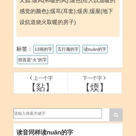
又如:煖风(和暖的风);煖色(给人以温暖的
感觉的颜色);煖耳(耳套);煖房,煖屋(地下
设炕道烧火取暖的房子)
标签：
13画的字
五行属的字
读nuǎn的字
部首是“火”的字
上一个字
下一个字
【煔】
【煗】
读音同样读nuǎn的字