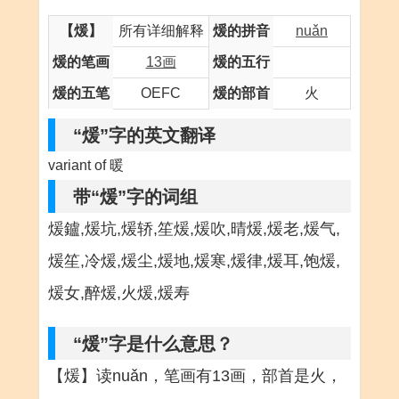
【煖】
所有详细解释
煖的拼音
nuǎn
煖的笔画
13画
煖的五行
煖的五笔
OEFC
煖的部首
火
“煖”字的英文翻译
variant of 暖
带“煖”字的词组
煖鑪,煖坑,煖轿,笙煖,煖吹,晴煖,煖老,煖气,
煖笙,冷煖,煖尘,煖地,煖寒,煖律,煖耳,饱煖,
煖女,醉煖,火煖,煖寿
“煖”字是什么意思？
【煖】读nuǎn，笔画有13画，部首是火，