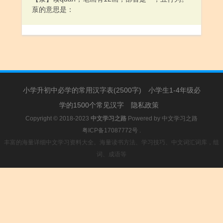
葲的意思是：
小学升初中必学的常用汉字表(2500字)
小学生1-4年级必
学的1500个常见汉字
隐私政策
Copyright © 2018-2023
中文学习之路
Powered by
中文学习之路
粤ICP备17087772号
.
丰富的海量详细中文学习资料大全。海量读书方法、学习技巧、中文词汇词库，组
词、成语等