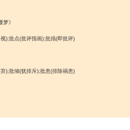
楼梦》
视);批点(批评指画);批搨(即批评)
弃);批倾(犹排斥);批患(排除祸患)