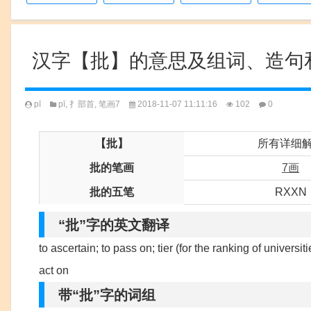
汉字【批】的意思及组词、造句
pī
pī
,
扌部首
,
笔画7
2018-11-07 11:11:16
102
0
【批】
所有详细
批的笔画
7画
批的五笔
RXXN
“批”字的英文翻译
to ascertain; to pass on; tier (for the ranking of universitie
act on
带“批”字的词组