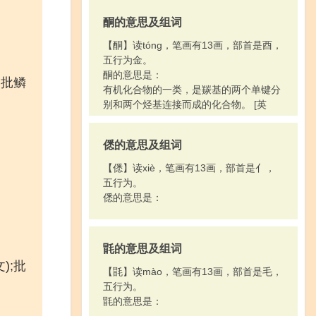
～衣服。
酮的意思及组词
3.解除：～职。～渴。～乏。
4.解释：～说。～答。注～。
【酮】读tóng，笔画有13画，部首是酉，
5.了解；明白：令人不～。通俗易～。
五行为金。
6.解手：大～。小～。
酮的意思是：
;批鳞
7.代数方程式中未知数的值，例如
有机化合物的一类，是羰基的两个单键分
x+16=0，x=-16，-16就是x+16=0这个方
别和两个烃基连接而成的化合物。 [英
程的解。
ketone]
8.演算方程式；求方程式中未知数的值：
～方程。
僁的意思及组词
[ jiè ]
【僁】读xiè，笔画有13画，部首是亻，
解送：押～。把犯人～到县里。
五行为。
[ xiè ]
僁的意思是：
1.懂得；明白：～不开这个道理。
2.旧时指杂技表演的各种技艺，特指骑在
马上表演的技艺：跑马卖～。
3.解池，湖名，在山西。
毷的意思及组词
4.姓。
);批
【毷】读mào，笔画有13画，部首是毛，
五行为。
毷的意思是：