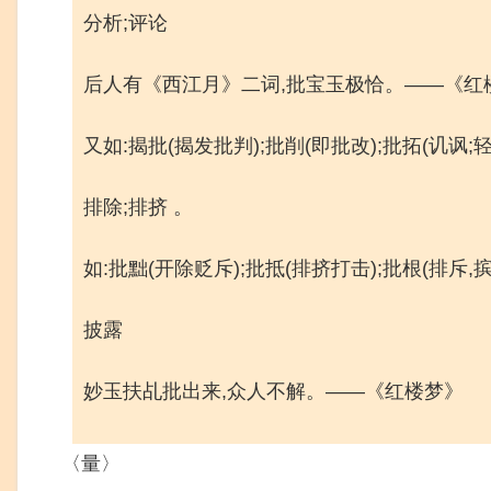
分析;评论
后人有《西江月》二词,批宝玉极恰。——《红
又如:揭批(揭发批判);批削(即批改);批拓(讥讽;轻
排除;排挤 。
如:批黜(开除贬斥);批抵(排挤打击);批根(排斥,摈
披露
妙玉扶乩批出来,众人不解。——《红楼梦》
〈量〉