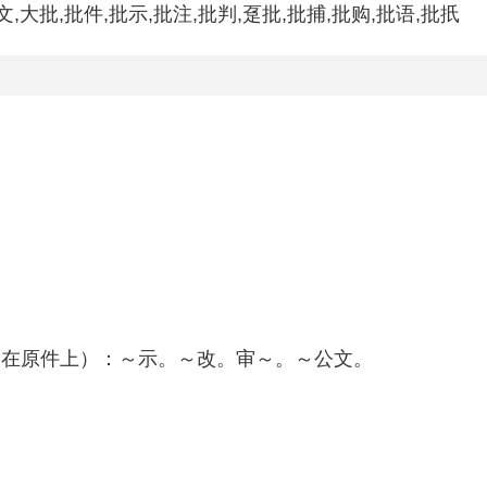
文,大批,批件,批示,批注,批判,趸批,批捕,批购,批语,批扺
写在原件上）：～示。～改。审～。～公文。