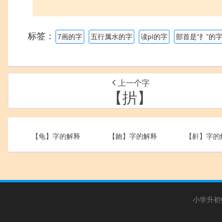
标签：
7画的字
五行属水的字
读pī的字
部首是“扌”的
上一个字
【扸】
【龟】字的解释
【龅】字的解释
【鼾】字的
小学升初中