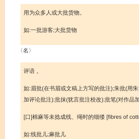
用为众多人或大批货物。
如:一批游客;大批货物
〈名〉
评语 。
如:眉批(在书眉或文稿上方写的批注);朱批(用
加评论批注);批抹(犹言批注校改);批笔(对作品
[口]棉麻等未捻成线、绳时的细缕 [fibres of cotton,fla
如:线批儿;麻批儿