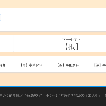
字
下一个字
【扺】
解释
【鼻】字的解释
【鼢】字的解释
【鼥】字
必学的常用汉字表(2500字)
小学生1-4年级必学的1500个常见汉字