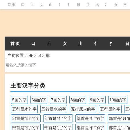
首 页
口
土
女
山
忄
扌
日
月
木
氵
火
王
首 页
口
土
女
山
忄
扌
日
当前位置：
>
pī
>
批
主要汉字分类
5画的字
6画的字
7画的字
8画的字
9画的字
10画的字
五行属木的字
五行属水的字
五行属火的字
五行属的字
五
部首是“山”的字
部首是“忄”的字
部首是“扌”的字
部首是“月”
部首是“虫”的字
部首是“足”的字
部首是“钅”的字
部首是“阝”