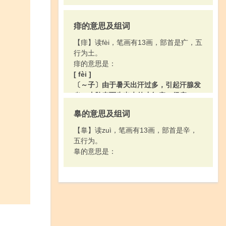
痱的意思及组词
【痱】读fèi，笔画有13画，部首是疒，五
行为土。
痱的意思是：
[ fèi ]
〔～子〕由于暑天出汗过多，引起汗腺发
炎，皮肤表面生出来的小红疹，很痒。
[ féi ]
辠的意思及组词
古代称偏瘫症：风～。
【辠】读zuì，笔画有13画，部首是辛，
五行为。
辠的意思是：