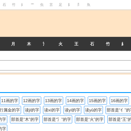
石
竹
糹
艹
虫
言
足
釒
阝
魚
月
木
氵
火
王
石
竹
糹
11画的字
12画的字
13画的字
14画的字
15画的字
16画的字
行属金的字
读jī的字
读xí的字
读yī的字
读yǔ的字
部首是“亻”的
的字
部首是“木”的字
部首是“氵”的字
部首是“火”的字
部首是“王”
的字