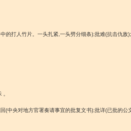
役手中的打人竹片。一头扎紧,一头劈分细条);批难(抗击仇敌)
 。
;批回(中央对地方官署奏请事宜的批复文书);批详(已批的公文