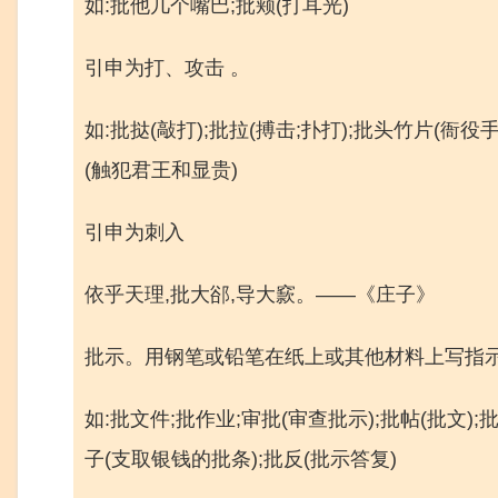
如:批他几个嘴巴;批颊(打耳光)
引申为打、攻击 。
如:批挞(敲打);批拉(搏击;扑打);批头竹片(衙
(触犯君王和显贵)
引申为刺入
依乎天理,批大郤,导大窾。——《庄子》
批示。用钢笔或铅笔在纸上或其他材料上写指示
如:批文件;批作业;审批(审查批示);批帖(批文)
子(支取银钱的批条);批反(批示答复)