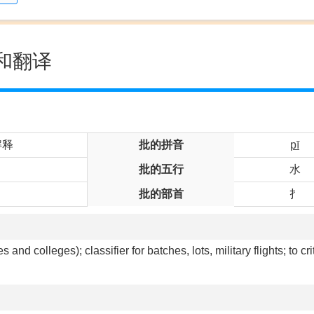
和翻译
解释
批的拼音
pī
批的五行
水
批的部首
扌
s and colleges); classifier for batches, lots, military flights; to crit