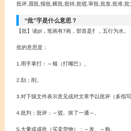
批评,眉批,报批,横批,批转,批驳,审批,批发,批准,批
“批”字是什么意思？
【批】读pī，笔画有7画，部首是扌，五行为水。
批的意思是：
1.用手掌打：～颊（打嘴巴）。
2.刮；削。
3.对下级文件表示意见或对文章予以批评（多指
4.批判；批评：～驳。挨了一通～。
5.大量或成批（买卖货物）：～发。～购。