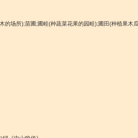
木的场所);苗圃;圃畦(种蔬菜花果的园畦);圃田(种植果木