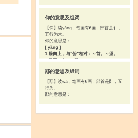
仰的意思及组词
【仰】读yǎng，笔画有6画，部首是亻，
五行为木。
仰的意思是：
[ yǎng ]
1.脸向上，与“俯”相对：～首。～望。
2.敬慕：久～。敬～。
3.依赖：～承。～赖。～仗。～人鼻息。
邷的意思及组词
4.旧时公文用语。上行文中用在“请、
祈、恳”等字之前，表示恭敬；下行文中
【邷】读wǎ，笔画有6画，部首是阝，五
表示命令：～即尊照。
行为。
5.服下，指服毒：～药（服毒药自杀）。
邷的意思是：
～毒。
6.姓。
[ áng ]
古同“昂”，情绪高。