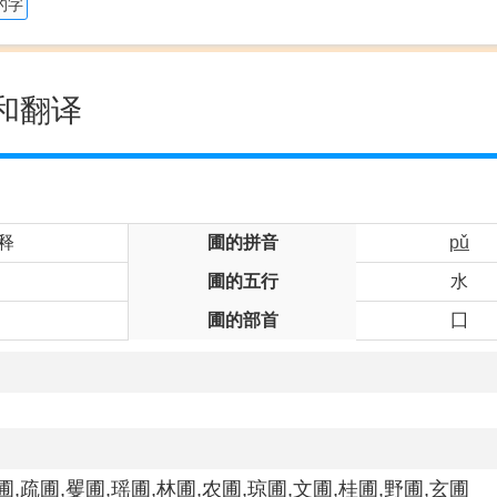
的字
和翻译
释
圃的拼音
pǔ
圃的五行
水
圃的部首
囗
圃,疏圃,矍圃,瑶圃,林圃,农圃,琼圃,文圃,桂圃,野圃,玄圃