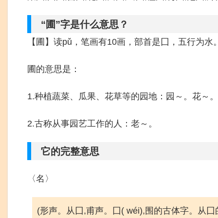
“圃”字是什么意思？
【圃】读pǔ，笔画有10画，部首是囗，五行为水
圃的意思是：
1.种植蔬菜、瓜果、花草等的园地：园～。花～
2.古称从事园艺工作的人：老～。
它的完整意思
〈名〉
(形声。从囗,甫声。囗( wéi),围的古体字