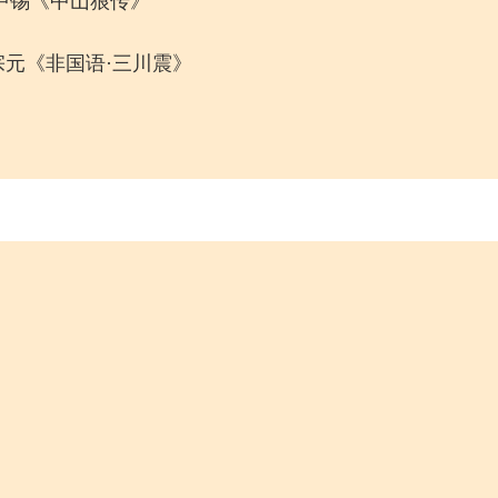
马中锡《中山狼传》
柳宗元《非国语·三川震》