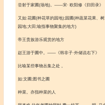
尝射于家圃(场地)。——宋· 欧阳修《归田录》
又如:花圃(种花草的园地);园圃(种蔬菜花果、树
园地;大田;喻指事物聚集的地方)
帝王贵族游乐观赏的地方
赵王游于圃中。——《韩非子·外储说右下》
比喻某些事物丛集之处 。
如:文圃;图书之圃
种菜。亦指种菜的人