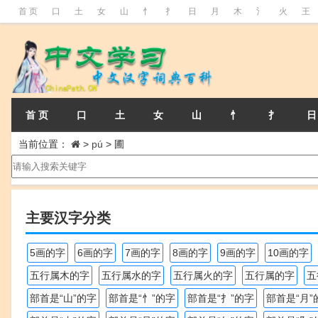
首 页
口
土
女
山
忄
扌
日
月
木
氵
火
王
首 页
口
土
女
山
忄
扌
日
当前位置：
>
pú
>
圃
主要汉字分类
5画的字
6画的字
7画的字
8画的字
9画的字
10画的字
五行属木的字
五行属水的字
五行属火的字
五行属的字
五
部首是“山”的字
部首是“忄”的字
部首是“扌”的字
部首是“月”