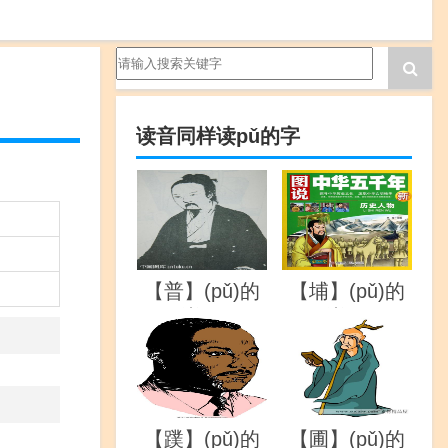
读音同样读pǔ的字
【普】(pǔ)的
【埔】(pǔ)的
详解
详解
【蹼】(pǔ)的
【圃】(pǔ)的