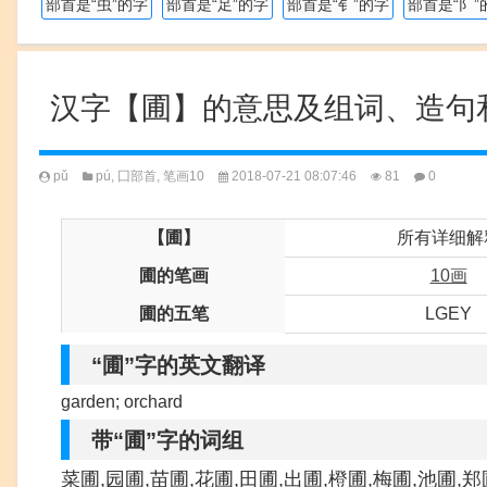
部首是“虫”的字
部首是“足”的字
部首是“钅”的字
部首是“阝”
汉字【圃】的意思及组词、造句
pǔ
pú
,
囗部首
,
笔画10
2018-07-21 08:07:46
81
0
【圃】
所有详细解
圃的笔画
10画
圃的五笔
LGEY
“圃”字的英文翻译
garden; orchard
带“圃”字的词组
菜圃,园圃,苗圃,花圃,田圃,出圃,橙圃,梅圃,池圃,郑