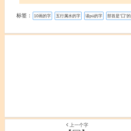
标签：
10画的字
五行属水的字
读pú的字
部首是“囗”
上一个字