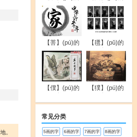
详解
详解
【菩】(pú)的
【氆】(pǔ)的
详解
详解
【僕】(pú)的
【獛】(pú)的
详解
详解
常见分类
5画的字
6画的字
7画的字
8画的字
园地。