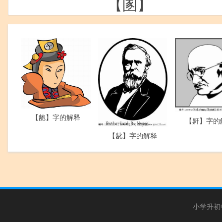
【圂】
【龅】字的解释
【鼾】字的
【龀】字的解释
小学升初中