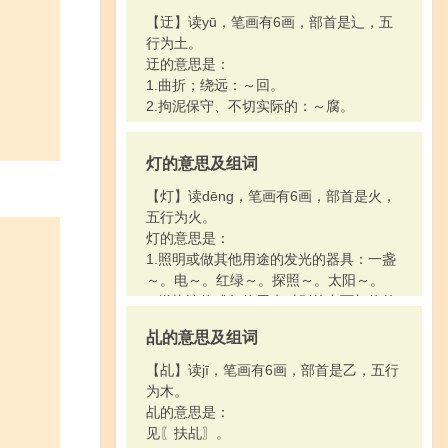
【迂】读yū，笔画有6画，部首是辶，五
行为土。
迂的意思是：
1.曲折；绕远：～回。
2.拘泥保守、不切实际的：～腐。
灯的意思及组词
【灯】读dēng，笔画有6画，部首是火，
五行为火。
灯的意思是：
1.照明或做其他用途的发光的器具：一盏
～。电～。红绿～。探照～。太阳～。
2.燃烧液体或气体用来对别的东西加热的
器具：酒精～。本生～。
乩的意思及组词
3.俗称收音机、电视机等的电子管：五～
收音机。
【乩】读jī，笔画有6画，部首是乙，五行
4.（Dēng）姓。
为木。
乩的意思是：
见〖扶乩〗。