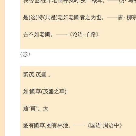
我杏也,往年老圃种我时,费一核耳。——明· 
是(这)特(只是)老妇老圃者之为也。——唐· 
吾不如老圃。——《论语·子路》
〈形〉
繁茂,茂盛 。
如:圃草(茂盛之草)
通“甫”。大
薮有圃草,囿有林池。——《国语·周语中》