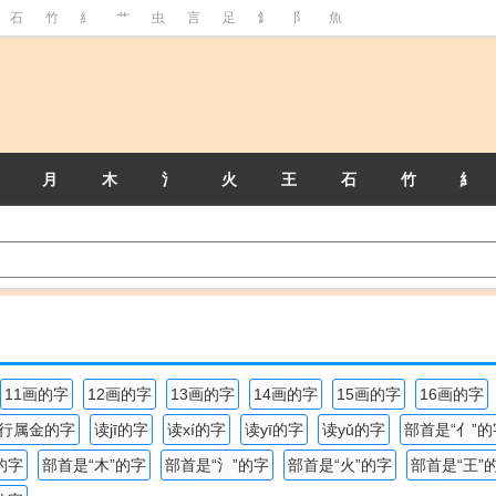
石
竹
糹
艹
虫
言
足
釒
阝
魚
月
木
氵
火
王
石
竹
糹
11画的字
12画的字
13画的字
14画的字
15画的字
16画的字
行属金的字
读jī的字
读xí的字
读yī的字
读yǔ的字
部首是“亻”的
的字
部首是“木”的字
部首是“氵”的字
部首是“火”的字
部首是“王”