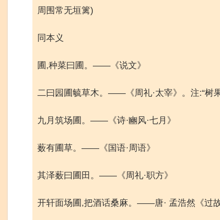
周围常无垣篱)
同本义
圃,种菜曰圃。——《说文》
二曰园圃毓草木。——《周礼·太宰》。注:“树
九月筑场圃。——《诗·豳风·七月》
薮有圃草。——《国语·周语》
其泽薮曰圃田。——《周礼·职方》
开轩面场圃,把酒话桑麻。——唐· 孟浩然《过