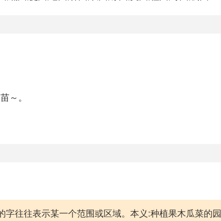
。
。苗～。
。从囗的字往往表示某一个范围或区域。本义:种植果木瓜菜的