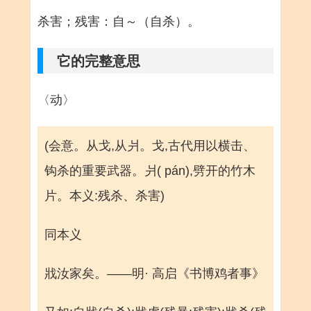
杀害；残害：自～（自杀）。
它的完整意思
〈动〉
(会意。从戈,从爿。戈,古代用以横击、
钩杀的重要武器。爿( pán),劈开的竹木
片。本义:残杀、杀害)
同本义
戕汝家矣。——明· 高启《书博鸡者事》