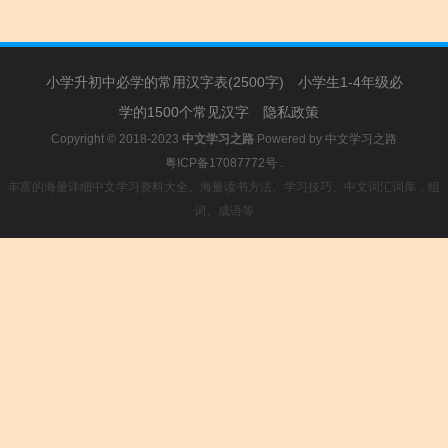
小学升初中必学的常用汉字表(2500字)
小学生1-4年级必
学的1500个常见汉字
隐私政策
Copyright © 2018-2023
中文学习之路
Powered by
中文学习之路
粤ICP备17087772号
.
丰富的海量详细中文学习资料大全。海量读书方法、学习技巧、中文词汇词库，组
词、成语等