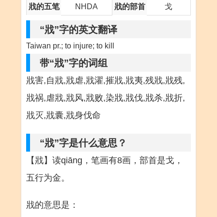
戕的五笔
NHDA
戕的部首
戈
“戕”字的英文翻译
Taiwan pr.; to injure; to kill
带“戕”字的词组
戕害,自戕,戕虐,戕濯,摧戕,戕夷,残戕,戕残,
戕祸,虐戕,戕风,戕败,染戕,戕伐,戕杀,戕折,
戕灭,戕囊,戕身伐命
“戕”字是什么意思？
【戕】读qiāng，笔画有8画，部首是戈，
五行为金。
戕的意思是：