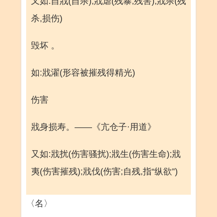
又如:自戕(自杀);戕虐(残暴;残害);戕杀(残
杀,损伤)
毁坏 。
如:戕濯(形容被摧残得精光)
伤害
戕身损寿。——《亢仓子·用道》
又如:戕扰(伤害骚扰);戕生(伤害生命);戕
夷(伤害摧残);戕伐(伤害;自残,指“纵欲”)
〈名〉