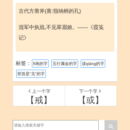
古代方凿斧(凿:指纳柄的孔)
混军中执戕,不见翠眉娘。——《霞笺
记》
标签：
8画的字
五行属金的字
读qiāng的字
部首是“戈”的字
上一个字
下一个字
【戒】
【或】