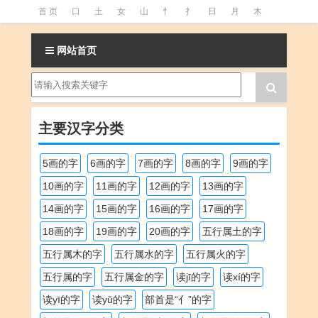
首 页
口
土
女
山
忄
扌
日
月
木
氵
火
王
石
竹
糹
艹
虫
言
足
网站首页
釒
阝
魚
主要汉字分类
5画的字
6画的字
7画的字
8画的字
9画的字
10画的字
11画的字
12画的字
13画的字
14画的字
15画的字
16画的字
17画的字
18画的字
19画的字
20画的字
五行属土的字
五行属木的字
五行属水的字
五行属火的字
五行属的字
五行属金的字
读jī的字
读xí的字
读yī的字
读yǔ的字
部首是“亻”的字