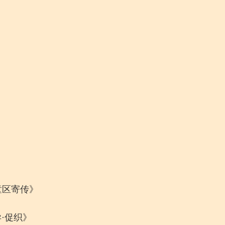
童区寄传》
·促织》