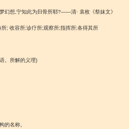
梦幻想,宁知此为归骨所耶?——清· 袁枚《祭妹文》
待所; 收容所;诊疗所;观察所;指挥所;各得其所
教语。所解的义理)
机构的名称。