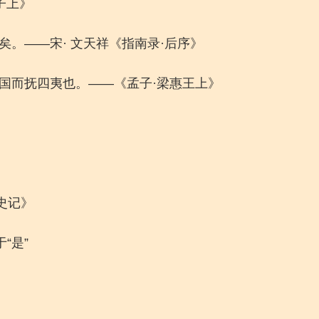
子上》
矣。——宋· 文天祥《指南录·后序》
中国而抚四夷也。——《孟子·梁惠王上》
史记》
“是”