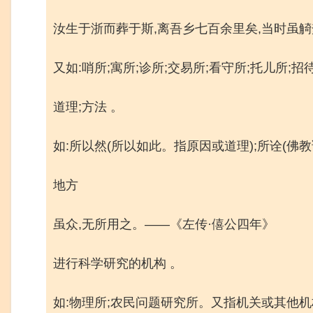
汝生于浙而葬于斯,离吾乡七百余里矣,当时虽觭
又如:哨所;寓所;诊所;交易所;看守所;托儿所;招
道理;方法 。
如:所以然(所以如此。指原因或道理);所诠(佛
地方
虽众,无所用之。——《左传·僖公四年》
进行科学研究的机构 。
如:物理所;农民问题研究所。又指机关或其他