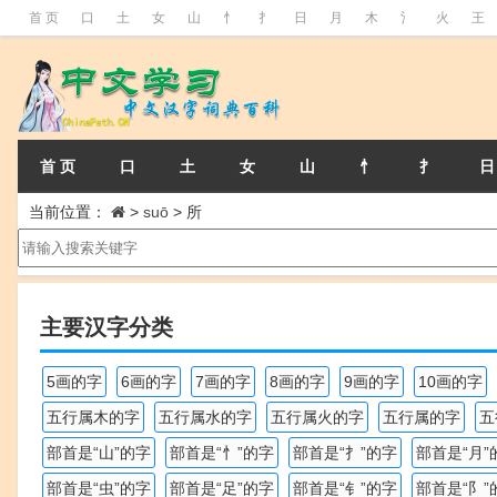
首 页
口
土
女
山
忄
扌
日
月
木
氵
火
王
首 页
口
土
女
山
忄
扌
日
当前位置：
>
suō
>
所
主要汉字分类
5画的字
6画的字
7画的字
8画的字
9画的字
10画的字
五行属木的字
五行属水的字
五行属火的字
五行属的字
五
部首是“山”的字
部首是“忄”的字
部首是“扌”的字
部首是“月”
部首是“虫”的字
部首是“足”的字
部首是“钅”的字
部首是“阝”