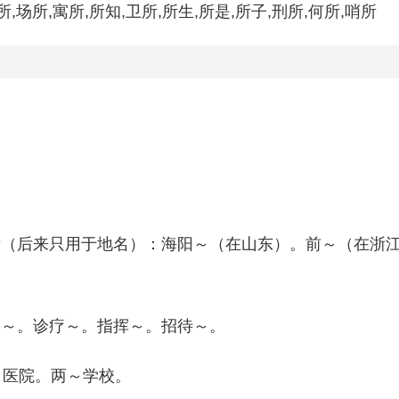
所,场所,寓所,所知,卫所,所生,所是,所子,刑所,何所,哨所
。
所（后来只用于地名）：海阳～（在山东）。前～（在浙
出～。诊疗～。指挥～。招待～。
～医院。两～学校。