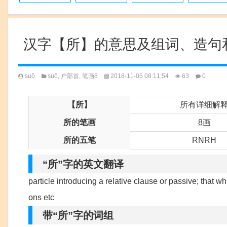
汉字【所】的意思及组词、造句
suǒ
suō
,
户部首
,
笔画8
2018-11-05 08:11:54
63
0
【所】
所有详细解
所的笔画
8画
所的五笔
RNRH
“所”字的英文翻译
particle introducing a relative clause or passive; that whi
ons etc
带“所”字的词组