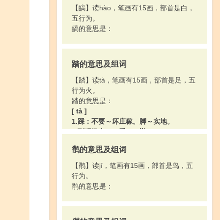
【皜】读hào，笔画有15画，部首是白，
五行为。
皜的意思是：
踏的意思及组词
【踏】读tà，笔画有15画，部首是足，五
行为火。
踏的意思是：
[ tà ]
1.踩：不要～坏庄稼。脚～实地。
2.到现场去：～看。～勘。
[ tā ]
鹡的意思及组词
〔踏实〕同“塌实”
【鹡】读jí，笔画有15画，部首是鸟，五
行为。
鹡的意思是：