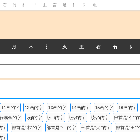
石
竹
糹
艹
虫
言
足
釒
阝
魚
月
木
氵
火
王
石
竹
糹
11画的字
12画的字
13画的字
14画的字
15画的字
16画的字
行属金的字
读jī的字
读xí的字
读yī的字
读yǔ的字
部首是“亻”的
的字
部首是“木”的字
部首是“氵”的字
部首是“火”的字
部首是“王”
的字