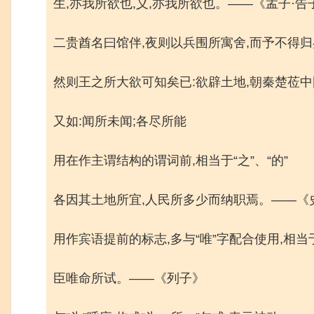
生,亦我所欲也,义,亦我所欲也。——《孟子·告
二贵酋名曰馆伴,夜则以兵围所寓舍,而予不得归
然则王之所大欲可知矣已:欲辟土地,朝秦楚莅
又如:闻所未闻;各尽所能
用在作主谓结构的谓词前,相当于“之”、“的”
各因其土地所宜,人民所多少而纳职焉。——《
用作宾语提前的标志,多与“唯”字配合使用,相当于
臣唯命所试。——《列子》