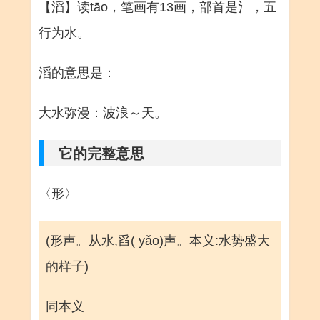
【滔】读tāo，笔画有13画，部首是氵，五
行为水。
滔的意思是：
大水弥漫：波浪～天。
它的完整意思
〈形〉
(形声。从水,舀( yǎo)声。本义:水势盛大
的样子)
同本义