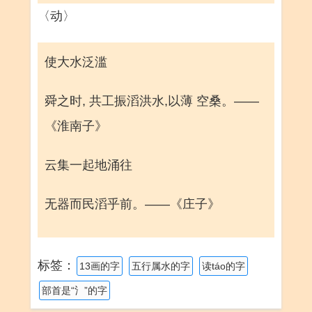
〈动〉
使大水泛滥
舜之时, 共工振滔洪水,以薄 空桑。——
《淮南子》
云集一起地涌往
无器而民滔乎前。——《庄子》
标签：
13画的字
五行属水的字
读táo的字
部首是“氵”的字