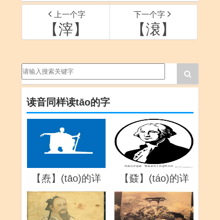
上一个字
下一个字
【滓】
【滖】
读音同样读tāo的字
【焘】(tāo)的详
【鼗】(táo)的详
解
解