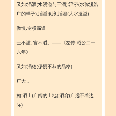
又如:滔涸(水漫溢与干涸);滔漭(水弥漫浩
广的样子);滔滔滚滚,滔漫(大水漫溢)
傲慢,专横霸道
士不滥, 官不滔。——《左传·昭公二十
六年》
又如:滔德(倨慢不恭的品格)
广大 。
如:滔土(广阔的土地);滔窕(广远不着边
际)