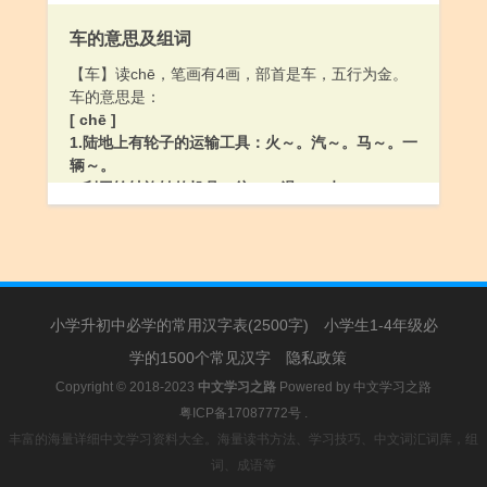
3.用灰、水泥等涂抹砖石建筑物的缝：～墙缝。
车的意思及组词
4.调和使黏：～芡。
5.招引；引：～引。～魂。这件事～起了我的回忆。
【车】读chē，笔画有4画，部首是车，五行为金。
6.结合：～结。～通。
车的意思是：
7.姓。
[ chē ]
8.我国古代称不等腰直角三角形中较短的直角边。
1.陆地上有轮子的运输工具：火～。汽～。马～。一
[ gòu ]
辆～。
1.同“够”（多见于早期白话）。
2.利用轮轴旋转的机具：纺～。滑～。水～。
2.姓。
3.指机器：开～。～间。
4.车削：～圆。～螺丝钉。
5.用水车取水：～水。
6.转动（多指身体）：～过身来。
7.姓。
小学升初中必学的常用汉字表(2500字)
[ jū ]
小学生1-4年级必
象棋棋子的一种。
学的1500个常见汉字
隐私政策
Copyright © 2018-2023
中文学习之路
Powered by
中文学习之路
粤ICP备17087772号
.
丰富的海量详细中文学习资料大全。海量读书方法、学习技巧、中文词汇词库，组
词、成语等