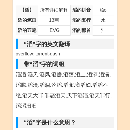
【滔】
所有详细解释
滔的拼音
tāo
滔的笔画
13画
滔的五行
水
滔的五笔
IEVG
滔的部首
氵
“滔”字的英文翻译
overflow; torrent-dash
带“滔”字的词组
滔滔,滔天,滔风,滔赡,滔荡,滔土,滔漭,滔瀁,
滔腾,滔漫,滔涸,沦滔,滔窕,窦滔妇,滔滔不
绝,滔天大罪,罪恶滔天,天下滔滔,滔天罪行,
滔滔汩汩
“滔”字是什么意思？