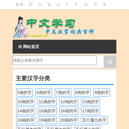
首 页
口
土
女
山
忄
扌
日
月
木
氵
火
王
石
竹
糹
艹
虫
言
足
釒
阝
魚
网站首页
主要汉字分类
5画的字
6画的字
7画的字
8画的字
9画的字
10画的字
11画的字
12画的字
13画的字
14画的字
15画的字
16画的字
17画的字
18画的字
19画的字
20画的字
五行属土的字