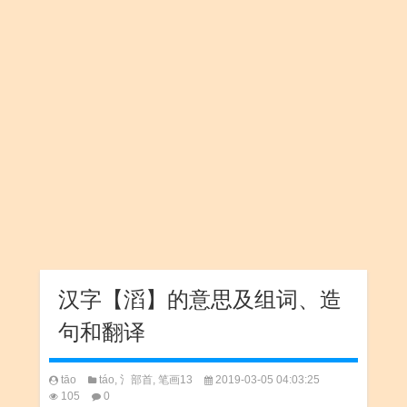
汉字【滔】的意思及组词、造
句和翻译
tāo
táo
,
氵部首
,
笔画13
2019-03-05 04:03:25
105
0