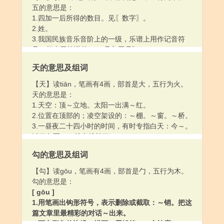
五的意思是：
1.四加一后所得的数目。见〖数字〗。
2.姓。
3.我国民族音乐音阶上的一级，乐谱上用作记音符
号。相当于简谱的“6”。见〖工尺〗。
天的意思及组词
【天】读tiān，笔画有4画，部首是大，五行为火。
天的意思是：
1.天空：顶～立地。太阳一出满～红。
2.位置在顶部的；凌空架设的：～棚。～窗。～桥。
3.一昼夜二十四小时的时间，有时专指白天：今～。
过了冬至，～越来越长了。
4.用于计算天数：每～。第二～。三～三夜。忙了一
勾的意思及组词
～，晚上早点儿休息吧。
5.一天里的某一段时间：五更～。～儿还早呢。
【勾】读gōu，笔画有4画，部首是勹，五行为木。
6.季节：春～。冷～。三伏～。黄梅～。
勾的意思是：
7.天气：阴～。～晴。～冷了。
[ gōu ]
8.天然的；天生的：～性。～资。～足。
1.用笔画出钩形符号，表示删除或截取：～销。把这
9.自然界：～灾。人定胜～。
篇文章里最精彩的对话～出来。
10.姓。
2.画出形象的边缘；描画：用铅笔～一个轮廓。