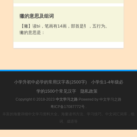
獙的意思及组词
【獙】读bì，笔画有14画，部首是犭，五行为。
獙的意思是：
小学升初中必学的常用汉字表(2500字)
小学生1-4年级必
学的1500个常见汉字
隐私政策
Copyright © 2018-2023
中文学习之路
Powered by
中文学习之路
粤ICP备17087772号
.
丰富的海量详细中文学习资料大全。海量读书方法、学习技巧、中文词汇词库，组
词、成语等