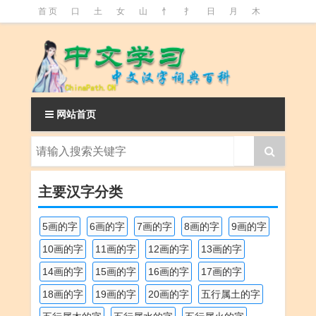
首 页
口
土
女
山
忄
扌
日
月
木
氵
火
王
石
竹
糹
艹
虫
言
足
釒
阝
魚
网站首页
主要汉字分类
5画的字
6画的字
7画的字
8画的字
9画的字
10画的字
11画的字
12画的字
13画的字
14画的字
15画的字
16画的字
17画的字
18画的字
19画的字
20画的字
五行属土的字