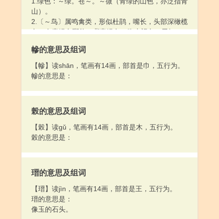
1.绿色：～绿。苍～。～微（青绿的山色，亦泛指青
山）。
2.〔～鸟〕属鸣禽类，形似杜鹃，嘴长，头部深橄榄
色，有青绿色斑纹，背青绿色，腹赤褐色，尾短，
捕食小鱼。
幓的意思及组词
3.指“翡翠”（硬玉）：～玉。～镯。珠宝～钻。
【幓】读shān，笔画有14画，部首是巾，五行为。
幓的意思是：
榖的意思及组词
【榖】读gǔ，笔画有14画，部首是木，五行为。
榖的意思是：
瑨的意思及组词
【瑨】读jìn，笔画有14画，部首是王，五行为。
瑨的意思是：
像玉的石头。