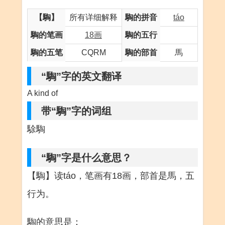
【騊】
所有详细解释
騊的拼音
táo
騊的笔画
18画
騊的五行
騊的五笔
CQRM
騊的部首
馬
“騊”字的英文翻译
A kind of
带“騊”字的词组
駼騊
“騊”字是什么意思？
【騊】读táo，笔画有18画，部首是馬，五
行为。
騊的意思是：