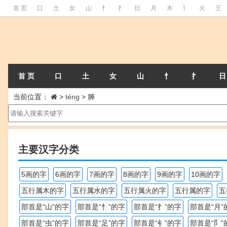
首 页
口
土
女
山
忄
扌
日
月
木
氵
火
王
首 页
口
土
女
山
忄
扌
日
当前位置：
>
téng
>
幐
主要汉字分类
5画的字
6画的字
7画的字
8画的字
9画的字
10画的字
五行属木的字
五行属水的字
五行属火的字
五行属的字
五
部首是“山”的字
部首是“忄”的字
部首是“扌”的字
部首是“月”
部首是“虫”的字
部首是“足”的字
部首是“钅”的字
部首是“阝”