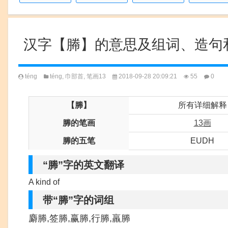
汉字【幐】的意思及组词、造句
téng
téng
,
巾部首
,
笔画13
2018-09-28 20:09:21
55
0
【幐】
所有详细解释
幐的笔画
13画
幐的五笔
EUDH
“幐”字的英文翻译
A kind of
带“幐”字的词组
麝幐,签幐,赢幐,行幐,羸幐