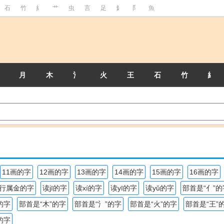
石
竹
糹
艹
虫
言
足
釒
阝
魚
月
木
氵
火
王
石
竹
糹
11画的字
12画的字
13画的字
14画的字
15画的字
16画的字
行属金的字
读jī的字
读xí的字
读yī的字
读yǔ的字
部首是“亻”的
的字
部首是“木”的字
部首是“氵”的字
部首是“火”的字
部首是“王”
的字