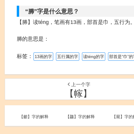
“幐”字是什么意思？
【幐】读téng，笔画有13画，部首是巾，五行为
幐的意思是：
标签：
13画的字
五行属的字
读téng的字
部首是“巾”的
上一个字
【幏】
【龤】字的解释
【龘】字的解释
【龎】字的