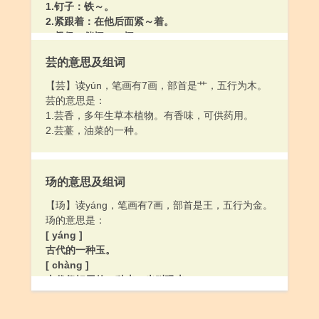
1.钉子：铁～。
2.紧跟着：在他后面紧～着。
3.督促；催问：～问。
4.同“盯”。
芸的意思及组词
[ dìng ]
1.把钉子或楔（xiē）子打进他物；用钉子等把东西
【芸】读yún，笔画有7画，部首是艹，五行为木。
固定起来：～钉（dīng）子。～窗户。
芸的意思是：
2.一种缝纫方法。用针线将扣子等固定住：～扣子。
1.芸香，多年生草本植物。有香味，可供药用。
2.芸薹，油菜的一种。
玚的意思及组词
【玚】读yáng，笔画有7画，部首是王，五行为金。
玚的意思是：
[ yáng ]
古代的一种玉。
[ chàng ]
古代祭祀用的一种圭。也叫玚圭。