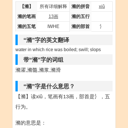
【滫】
所有详细解释
滫的拼音
xiǔ
滫的笔画
13画
滫的五行
滫的五笔
IWHE
滫的部首
氵
“滫”字的英文翻译
water in which rice was boiled; swill; slops
带“滫”字的词组
滫濯,滫髓,滫浆,滫滑
“滫”字是什么意思？
【滫】读xiǔ，笔画有13画，部首是氵，五
行为。
滫的意思是：