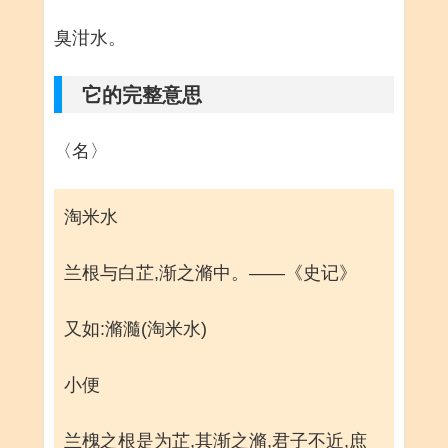
臭泔水。
它的完整意思
〈名〉
淘米水
兰根与白芷,渐之滫中。——《史记》
又如:滫瀡(淘米水)
小便
兰槐之根是为芷,其渐之滫,君子不近,庶