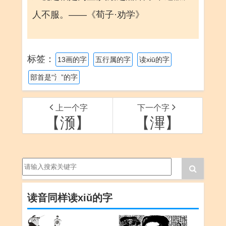
人不服。——《荀子·劝学》
标签：
13画的字
五行属的字
读xiū的字
部首是“氵”的字
上一个字
下一个字
【滪】
【滭】
读音同样读xiǔ的字