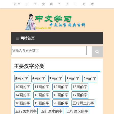
首 页
口
土
女
山
忄
扌
日
月
木
氵
火
王
石
竹
糹
艹
虫
言
足
釒
阝
魚
网站首页
主要汉字分类
5画的字
6画的字
7画的字
8画的字
9画的字
10画的字
11画的字
12画的字
13画的字
14画的字
15画的字
16画的字
17画的字
18画的字
19画的字
20画的字
五行属土的字
五行属木的字
五行属水的字
五行属火的字