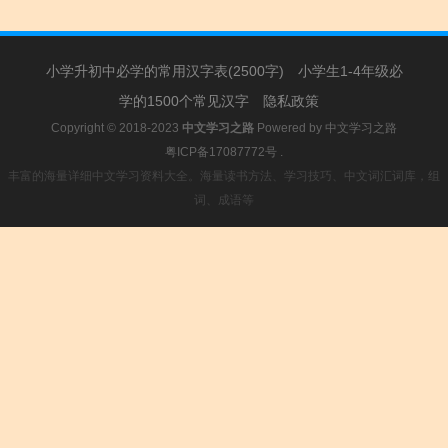
小学升初中必学的常用汉字表(2500字)
小学生1-4年级必
学的1500个常见汉字
隐私政策
Copyright © 2018-2023
中文学习之路
Powered by
中文学习之路
粤ICP备17087772号
.
丰富的海量详细中文学习资料大全。海量读书方法、学习技巧、中文词汇词库，组
词、成语等