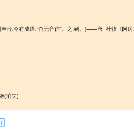
声音,今有成语:“杳无音信”。之:到。)——唐· 杜牧《阿
绝(消失)
的字