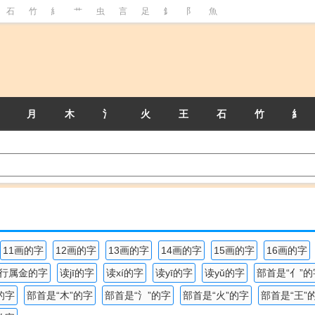
石
竹
糹
艹
虫
言
足
釒
阝
魚
月
木
氵
火
王
石
竹
糹
11画的字
12画的字
13画的字
14画的字
15画的字
16画的字
行属金的字
读jī的字
读xí的字
读yī的字
读yǔ的字
部首是“亻”的
的字
部首是“木”的字
部首是“氵”的字
部首是“火”的字
部首是“王”