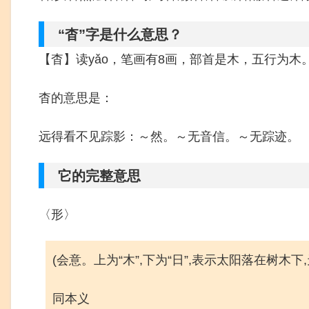
“杳”字是什么意思？
【杳】读yǎo，笔画有8画，部首是木，五行为木
杳的意思是：
远得看不见踪影：～然。～无音信。～无踪迹。
它的完整意思
〈形〉
(会意。上为“木”,下为“日”,表示太阳落在树木下
同本义