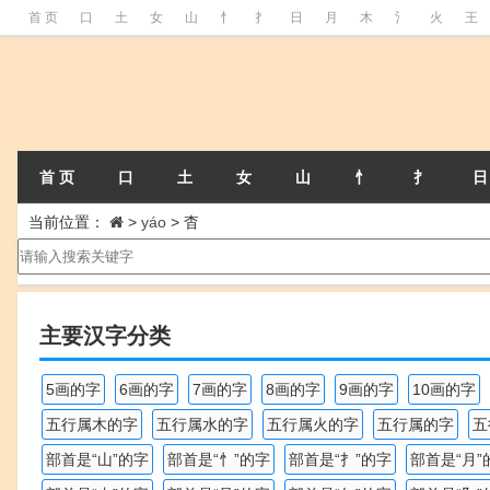
首 页
口
土
女
山
忄
扌
日
月
木
氵
火
王
首 页
口
土
女
山
忄
扌
日
当前位置：
>
yáo
>
杳
主要汉字分类
5画的字
6画的字
7画的字
8画的字
9画的字
10画的字
五行属木的字
五行属水的字
五行属火的字
五行属的字
五
部首是“山”的字
部首是“忄”的字
部首是“扌”的字
部首是“月”