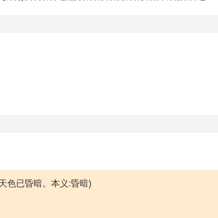
。
,天色已昏暗。本义:昏暗)