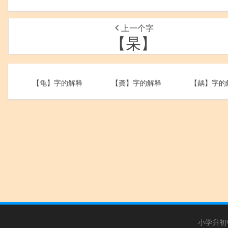
上一个字
【杲】
【龟】字的解释
【龚】字的解释
【龋】字的
小学升初中