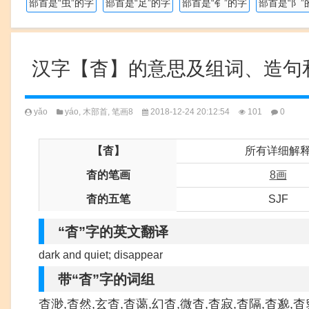
部首是“虫”的字
部首是“足”的字
部首是“钅”的字
部首是“阝”
汉字【杳】的意思及组词、造句
yǎo
yáo
,
木部首
,
笔画8
2018-12-24 20:12:54
101
0
【杳】
所有详细解
杳的笔画
8画
杳的五笔
SJF
“杳”字的英文翻译
dark and quiet; disappear
带“杳”字的词组
杳渺,杳然,玄杳,杳蔼,幻杳,微杳,杳寂,杳隔,杳邈,杳