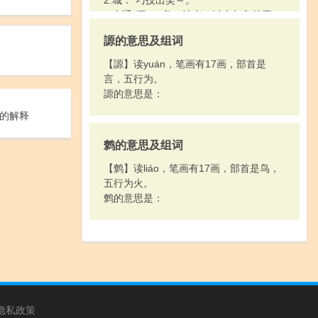
2.城：“巧技出吴～。”
3.古通“堙”：“救～池者，以火与争鼓橐。”
4.姓。
謜的意思及组词
【謜】读yuán，笔画有17画，部首是
言，五行为。
謜的意思是：
的解释
鹩的意思及组词
【鹩】读liáo，笔画有17画，部首是鸟，
五行为火。
鹩的意思是：
隐私政策