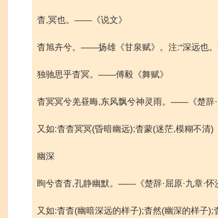
杳,冥也。——《说文》
杳旭卉兮。——扬雄《甘泉赋》。注:“深远也。
独驰思乎杳冥。——傅毅《舞赋》
杳冥冥兮羌昼晦,东风飘兮神灵雨。——《楚辞·
又如:杳杳冥冥(昏暗幽远);杳蒙(迷茫,模糊不清)
幽深
眴兮杳杳,孔静幽默。——《楚辞·屈原·九章·怀
又如:杳杳(幽暗深远的样子);杳然(幽深的样子);