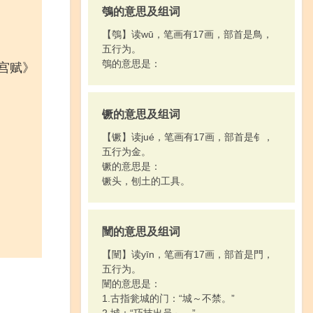
鴮的意思及组词
【鴮】读wū，笔画有17画，部首是鳥，
五行为。
鴮的意思是：
房宫赋》
镢的意思及组词
【镢】读jué，笔画有17画，部首是钅，
五行为金。
镢的意思是：
镢头，刨土的工具。
闉的意思及组词
【闉】读yīn，笔画有17画，部首是門，
五行为。
闉的意思是：
1.古指瓮城的门：“城～不禁。”