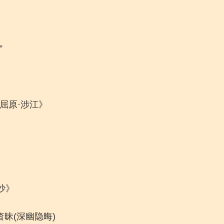
”
屈原·涉江》
沙》
杳昧(深幽隐晦)