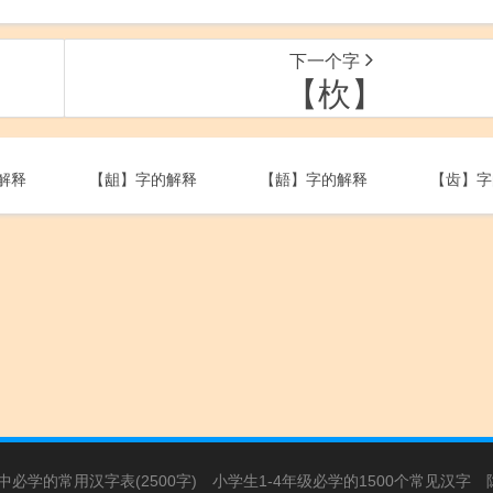
下一个字
【杴】
解释
【龃】字的解释
【龉】字的解释
【齿】字
必学的常用汉字表(2500字)
小学生1-4年级必学的1500个常见汉字