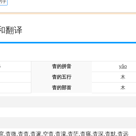
的字
和翻译
释
杳的拼音
yǎo
杳的五行
木
杳的部首
木
窕,杳微,杳杳,杳邃,空杳,杳濛,杳茫,杳窱,杳深,杳默,杳远