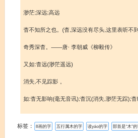
渺茫;深远;高远
杳不知所之也。(杳,深远没有尽头,这里表听不到
奇秀深杳。——唐· 李朝威《柳毅传》
又如:杳远(渺茫遥远)
消失,不见踪影 。
如:杳无影响(毫无音讯);杳沉(消失,渺茫无踪);杳
标签：
8画的字
五行属木的字
读yáo的字
部首是“木”