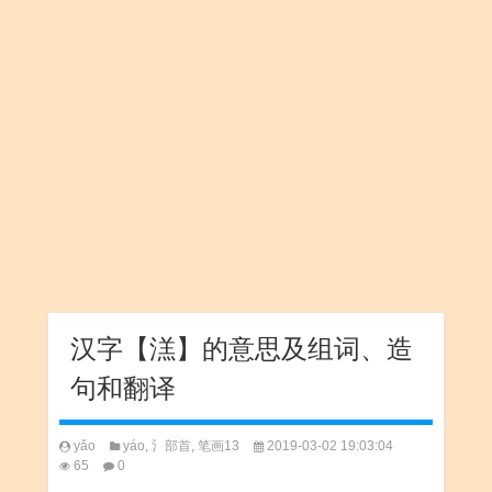
汉字【溔】的意思及组词、造
句和翻译
yǎo
yáo
,
氵部首
,
笔画13
2019-03-02 19:03:04
65
0