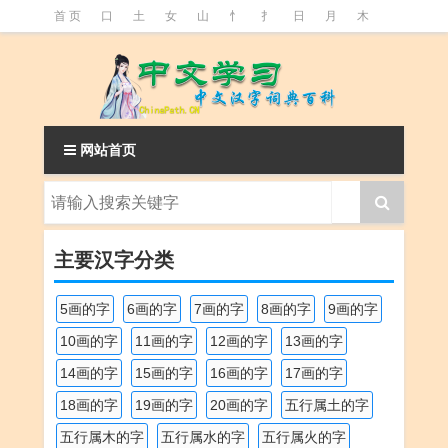
首 页
口
土
女
山
忄
扌
日
月
木
氵
火
王
石
竹
糹
艹
虫
言
足
釒
阝
魚
网站首页
主要汉字分类
5画的字
6画的字
7画的字
8画的字
9画的字
10画的字
11画的字
12画的字
13画的字
14画的字
15画的字
16画的字
17画的字
18画的字
19画的字
20画的字
五行属土的字
五行属木的字
五行属水的字
五行属火的字