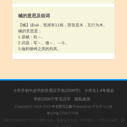
械的意思及组词
【械】读xiè，笔画有11画，部首是木，五行为木。
械的意思是：
1.器械：机～。
2.武器：军～。缴～。～斗。
3.枷和镣铐之类的刑具。
小学升初中必学的常用汉字表(2500字)
小学生1-4年级必
学的1500个常见汉字
隐私政策
Copyright © 2018-2023
中文学习之路
Powered by
中文学习之路
粤ICP备17087772号
.
丰富的海量详细中文学习资料大全。海量读书方法、学习技巧、中文词汇词库，组