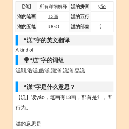
【溔】
所有详细解释
溔的拼音
yǎo
溔的笔画
13画
溔的五行
溔的五笔
IUGO
溔的部首
氵
“溔”字的英文翻译
A kind of
带“溔”字的词组
溔颢,浩溔,皓溔,灏溔,溔溔,皛溔
“溔”字是什么意思？
【溔】读yǎo，笔画有13画，部首是氵，五
行为。
溔的意思是：