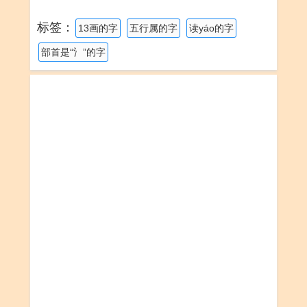
标签：
13画的字
五行属的字
读yáo的字
部首是“氵”的字