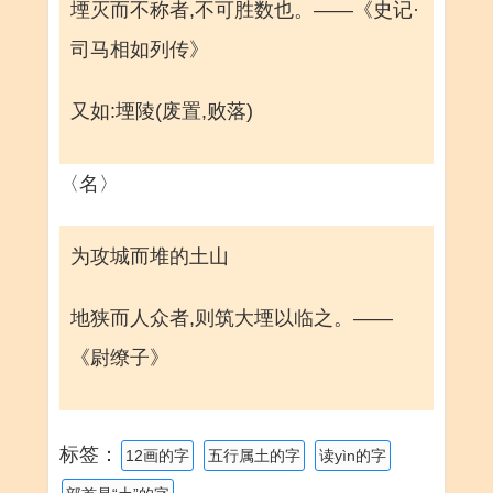
堙灭而不称者,不可胜数也。——《史记·
司马相如列传》
又如:堙陵(废置,败落)
〈名〉
为攻城而堆的土山
地狭而人众者,则筑大堙以临之。——
《尉缭子》
标签：
12画的字
五行属土的字
读yìn的字