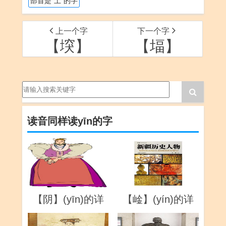
部首是“土”的字
上一个字
下一个字
【堗】
【堛】
读音同样读yīn的字
【阴】(yīn)的详
【崯】(yín)的详
解
解