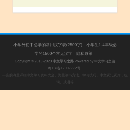
小学升初中必学的常用汉字表(2500字)
小学生1-4年级必
学的1500个常见汉字
隐私政策
Copyright © 2018-2023
中文学习之路
Powered by
中文学习之路
粤ICP备17087772号
.
丰富的海量详细中文学习资料大全。海量读书方法、学习技巧、中文词汇词库，组
词、成语等