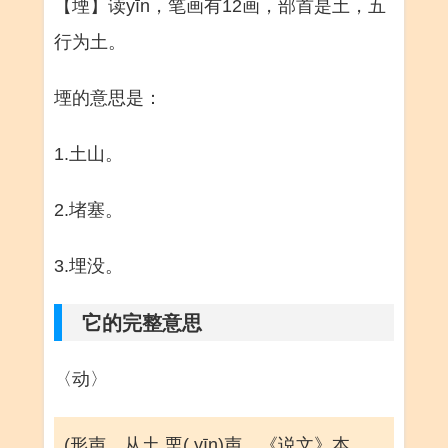
【堙】读yīn，笔画有12画，部首是土，五
行为土。
堙的意思是：
1.土山。
2.堵塞。
3.埋没。
它的完整意思
〈动〉
(形声。从土,垔( yīn)声。《说文》本