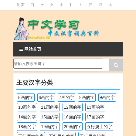
首 页
口
土
女
山
忄
扌
日
月
木
氵
火
王
石
竹
糹
艹
虫
言
足
釒
阝
魚
网站首页
主要汉字分类
5画的字
6画的字
7画的字
8画的字
9画的字
10画的字
11画的字
12画的字
13画的字
14画的字
15画的字
16画的字
17画的字
18画的字
19画的字
20画的字
五行属土的字