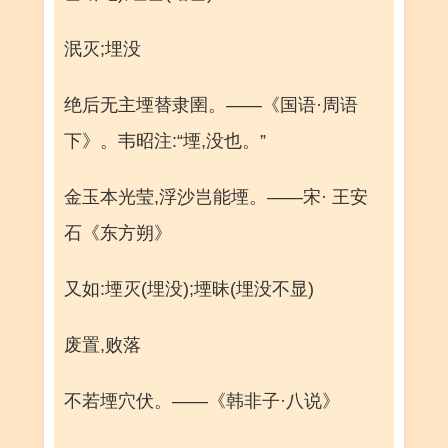
泯灭;埋没
绝后无主堙替隶圉。——《国语·周语
下》。韦昭注:“堙,没也。”
金玉本光莹,浮沙岂能堙。——宋· 王安
石《东方朔》
又如:堙灭(埋没);堙昧(埋没不显)
废置,败落
不若堙穴伏。——《韩非子·八说》