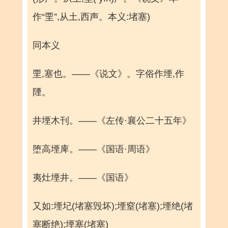
作“垔”,从土,西声。本义:堵塞)
同本义
垔,塞也。——《说文》。字俗作堙,作
陻。
井堙木刊。——《左传·襄公二十五年》
堕高堙庳。——《国语·周语》
夷灶堙井。——《国语》
又如:堙圮(堵塞毁坏);堙窒(堵塞);堙绝(堵
塞断绝);堙塞(堵塞)