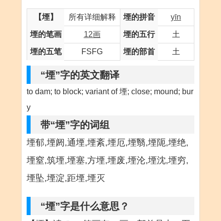
【堙】
所有详细解释
堙的拼音
yīn
堙的笔画
12画
堙的五行
土
堙的五笔
FSFG
堙的部首
土
“堙”字的英文翻译
to dam; to block; variant of 堙; close; mound; bur
y
带“堙”字的词组
堙郁,堙阏,通堙,堙紊,堙厄,堙翳,堙阨,堙绝,
堙窒,筑堙,堙塞,方堙,堙废,堙沦,堙沈,堙穷,
堙坠,堙淀,距堙,堙灭
“堙”字是什么意思？